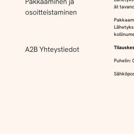
Pakkaaminen ja
ät
tavan
osoitteistaminen
Pakkaam
Lähetykse
kollinum
Tilauskes
A2B Yhteystiedot
Puhelin:
Sähköpos