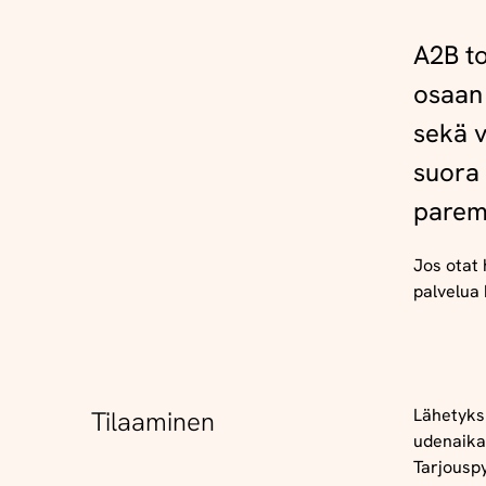
A2B to
osaan 
sekä v
suora 
paremm
Jos otat 
palvelua 
Lähetyks
Tilaaminen
udenaik
Tarjousp