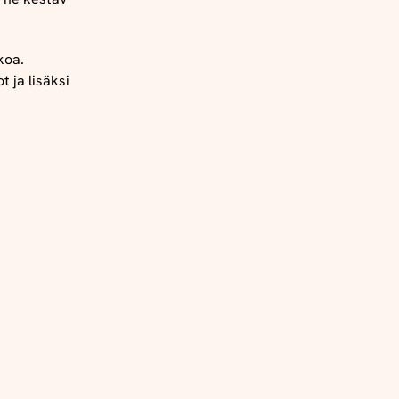
koa
.
t ja lisäksi