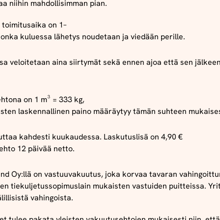
aa
niihin
mahdollisimman
pian.
toimitusaika
on 1–
jonka
kuluessa
lähetys
noudetaan
ja
viedään
perille
.
ssa
veloitetaan
aina
siirtymät
sekä
ennen
ajoa
että
sen
jälkee
ehtona
on 1 m³ = 333 kg,
usten
laskennallinen
p
aino
m
ääräytyy
t
ämän
s
uhteen
m
ukaise
uttaa
kahdesti
kuukaudessa
.
Laskutuslisä
on 4,90 €
ehto
12
päivää
netto
.
nd Oy:llä on vastuuvakuutus, joka korvaa tavaran vahingoittu
n tiekuljetussopimuslain mukaisten vastuiden puitteissa. Yrit
lillisistä vahingoista.
et
tulee
pakata
yleisten
vakuutusehtojen
mukaisesti
niin
,
että