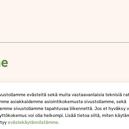
me
ustollamme evästeitä sekä muita vastaavanlaisia teknisiä ra
mme asiakkaidemme asiointikokemusta sivustollamme, sekä
emme sivustollamme tapahtuvaa liikennettä. Jos et hyväksy v
yttökokemus voi olla heikompi. Lisää tietoa siitä, miten käyt
ytyy
evästekäytännöstämme.