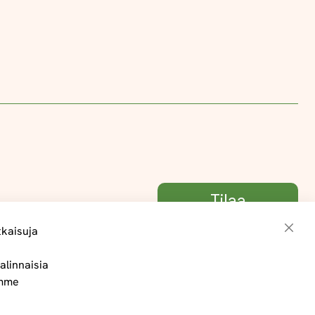
Tilaa
tkaisuja
Sulje
alinnaisia
Toimitus- ja maksuehdot
ämme