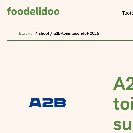
foodelidoo
Tuot
Etusivu
Ehdot / a2b-toimitusehdot-2025
A2
to
su