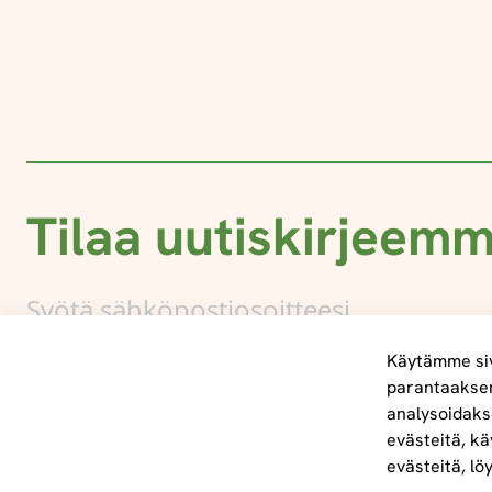
Tilaa uutiskirjeem
Käytämme siv
parantaakse
analysoidaks
Tietoa meistä
evästeitä, kä
info@foodelidoo.com
evästeitä, lö
Y-tunnus 3431924-7