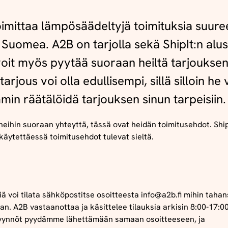
imittaa lämpösäädeltyjä toimituksia suure
Suomea. A2B on tarjolla sekä ShipIt:n alust
oit myös pyytää suoraan heiltä tarjouksen
tarjous voi olla edullisempi, sillä silloin he 
in räätälöidä tarjouksen sinun tarpeisiin.
heihin suoraan yhteyttä, tässä ovat heidän toimitusehdot. Ship
käytettäessä toimitusehdot tulevat sieltä.
iä
voi
tilata
sähköpostitse
osoitteesta
info@a2b.fi
mihin
tahan
aan
.
A2B vastaanottaa ja käsittelee tilauksia arkisin 8:00-17:00
yynnöt
pyydämme
lähettämään
samaan
osoitteeseen
, ja