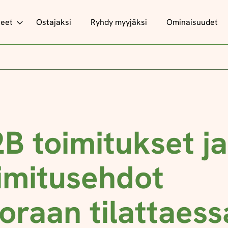
teet
Ostajaksi
Ryhdy myyjäksi
Ominaisuudet
B toimitukset ja
imitusehdot
oraan tilattaess