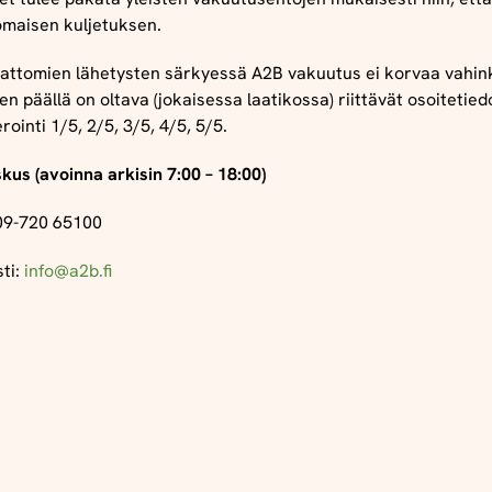
omaisen
kuljetuksen
.
attomien
lähetysten
särkyessä A2B vakuutus
ei
korvaa
vahin
n päällä on oltava (jokaisessa laatikossa) riittävät osoitetiedo
erointi
1/5, 2/5, 3/5, 4/5, 5/5.
kus (avoinna arkisin 7:00 – 18:00)
 09-720 65100
ti:
info@a2b.fi