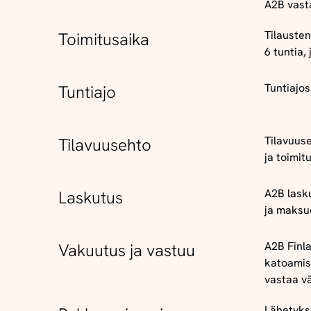
A2B
vast
Tilausten
Toimitusaika
6
tuntia
,
Tuntiajo
Tuntiajo
Tilavuus
Tilavuusehto
ja
toimit
A2B lask
Laskutus
ja
maksu
A2B Finla
Vakuutus ja vastuu
katoamise
vastaa vä
Lähetyks