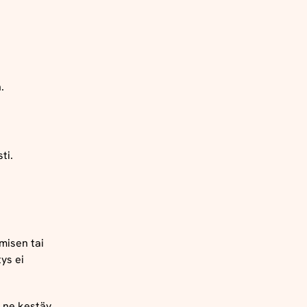
n
.
sti
.
misen tai
ys ei
ne
kestäv