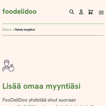
foodelidoo
Ostos
Skip
to
Content
Etusivu
Ryhdy myyjäksi
Lisää omaa myyntiäsi
FooDeliDoo yhdistää sinut suoraan