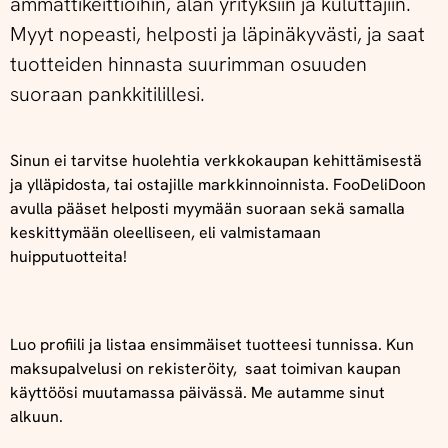
ammattikeittiöihin, alan yrityksiin ja kuluttajiin.
Myyt nopeasti, helposti ja läpinäkyvästi, ja saat
tuotteiden hinnasta suurimman osuuden
suoraan pankkitilillesi.
Sinun ei tarvitse huolehtia verkkokaupan kehittämisestä
ja ylläpidosta, tai ostajille markkinnoinnista.
FooDeliDoon
avulla pääset helposti myymään suoraan sekä samalla
keskittymään oleelliseen, eli valmistamaan
huipputuotteita!
Luo profiili ja listaa ensimmäiset tuotteesi tunnissa. Kun
maksupalvelusi on rekisteröity, saat toimivan kaupan
käyttöösi muutamassa päivässä. Me autamme sinut
alkuun.