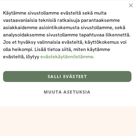
Su
Käytämme sivustollamme evästeitä sekä muita
vastaavanlaisia teknisiä ratkaisuja parantaaksemme
asiakkaidemme asiointikokemusta sivustollamme, sekä
Tilaa
analysoidaksemme sivustollamme tapahtuvaa liikennettä.
Jos et hyväksy valinnaisia evästeitä, käyttökokemus voi
olla heikompi. Lisää tietoa siitä, miten käytämme
evästeitä, löytyy
evästekäytännöstämme.
Tietoa meistä
Toimitus- ja maksuehdot
info@foodelidoo.com
Y-tunnus 3431924-7
SALLI EVÄSTEET
MUUTA ASETUKSIA
@‌2025 FooDeliDoo