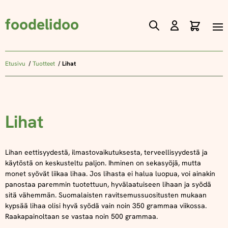
foodelidoo
Ostos
Skip
to
Content
Etusivu
Tuotteet
Lihat
Lihat
Lihan eettisyydestä, ilmastovaikutuksesta, terveellisyydestä ja
käytöstä on keskusteltu paljon. Ihminen on sekasyöjä, mutta
monet syövät liikaa lihaa. Jos lihasta ei halua luopua, voi ainakin
panostaa paremmin tuotettuun, hyvälaatuiseen lihaan ja syödä
sitä vähemmän. Suomalaisten ravitsemussuositusten mukaan
kypsää lihaa olisi hyvä syödä vain noin 350 grammaa viikossa.
Raakapainoltaan se vastaa noin 500 grammaa.