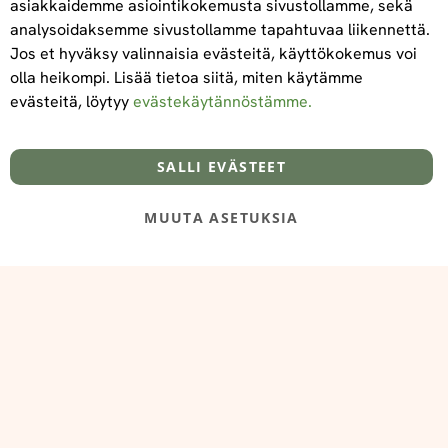
asiakkaidemme asiointikokemusta sivustollamme, sekä
Tilaa
analysoidaksemme sivustollamme tapahtuvaa liikennettä.
Jos et hyväksy valinnaisia evästeitä, käyttökokemus voi
olla heikompi. Lisää tietoa siitä, miten käytämme
evästeitä, löytyy
evästekäytännöstämme.
Tietoa meistä
Toimitus- ja maksuehdot
info@foodelidoo.com
Y-tunnus 3431924-7
SALLI EVÄSTEET
MUUTA ASETUKSIA
@‌2025 FooDeliDoo