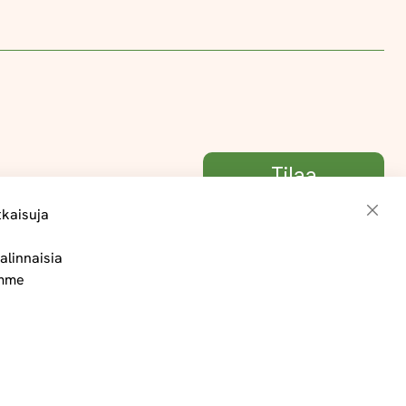
Tilaa
tkaisuja
Sulje
alinnaisia
Toimitus- ja maksuehdot
ämme