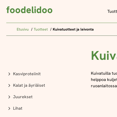
foodelidoo
Tuot
Etusivu
Tuotteet
Kuivatuotteet ja leivonta
Kuiv
Kuivatuilla tu
Kasviproteiinit
helppoa kuljet
Kalat ja äyriäiset
ruoanlaitossa
Juurekset
Lihat