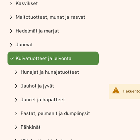
Kasvikset
Maitotuotteet, munat ja rasvat
Hedelmät ja marjat
Juomat
Kuivatuotteet ja leivonta
Hunajat ja hunajatuotteet
Jauhot ja jyvät
Hakuehtoi
Juuret ja hapatteet
Pastat, pelmenit ja dumplingsit
Pähkinät