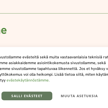
me
ustollamme evästeitä sekä muita vastaavanlaisia teknisiä ra
mme asiakkaidemme asiointikokemusta sivustollamme, sekä
emme sivustollamme tapahtuvaa liikennettä. Jos et hyväksy v
yttökokemus voi olla heikompi. Lisää tietoa siitä, miten käyt
ytyy
evästekäytännöstämme.
SALLI EVÄSTEET
MUUTA ASETUKSIA