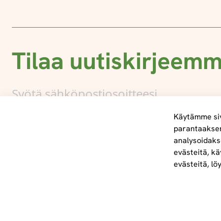
Tilaa uutiskirjeem
Käytämme siv
parantaakse
analysoidaks
Tietoa meistä
evästeitä, kä
info@foodelidoo.com
evästeitä, lö
Y-tunnus 3431924-7
@‌2025 FooDeliDoo