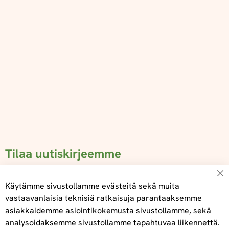
Tilaa uutiskirjeemme
Su
Käytämme sivustollamme evästeitä sekä muita
vastaavanlaisia teknisiä ratkaisuja parantaaksemme
asiakkaidemme asiointikokemusta sivustollamme, sekä
Tilaa
analysoidaksemme sivustollamme tapahtuvaa liikennettä.