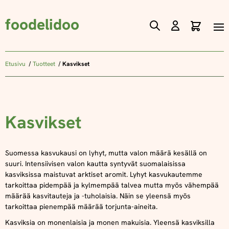
foodelidoo
Ostos
Skip
to
Content
Etusivu
Tuotteet
Kasvikset
Kasvikset
Suomessa kasvukausi on lyhyt, mutta valon määrä kesällä on
suuri. Intensiivisen valon kautta syntyvät suomalaisissa
kasviksissa maistuvat arktiset aromit. Lyhyt kasvukautemme
tarkoittaa pidempää ja kylmempää talvea mutta myös vähempää
määrää kasvitauteja ja -tuholaisia. Näin se yleensä myös
tarkoittaa pienempää määrää torjunta-aineita.
Kasviksia on monenlaisia ja monen makuisia. Yleensä kasviksilla