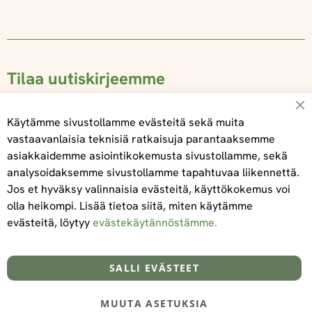
Tilaa uutiskirjeemme
Su
Käytämme sivustollamme evästeitä sekä muita
vastaavanlaisia teknisiä ratkaisuja parantaaksemme
asiakkaidemme asiointikokemusta sivustollamme, sekä
Tilaa
analysoidaksemme sivustollamme tapahtuvaa liikennettä.
Jos et hyväksy valinnaisia evästeitä, käyttökokemus voi
olla heikompi. Lisää tietoa siitä, miten käytämme
evästeitä, löytyy
evästekäytännöstämme.
Tietoa meistä
Toimitus- ja maksuehdot
info@foodelidoo.com
Y-tunnus 3431924-7
SALLI EVÄSTEET
MUUTA ASETUKSIA
@‌2025 FooDeliDoo