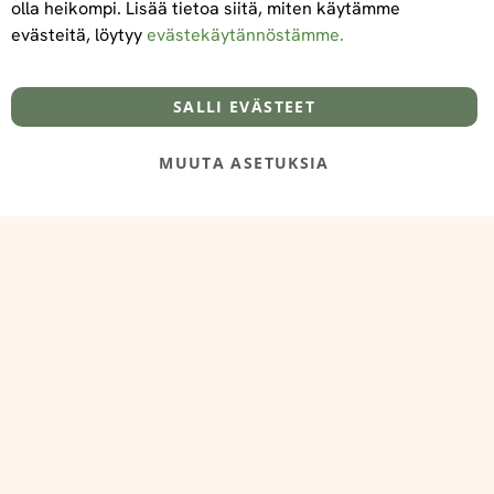
olla heikompi. Lisää tietoa siitä, miten käytämme
evästeitä, löytyy
evästekäytännöstämme.
Tietoa meistä
Toimitus- ja maksuehdot
info@foodelidoo.com
Y-tunnus 3431924-7
SALLI EVÄSTEET
MUUTA ASETUKSIA
@‌2025 FooDeliDoo