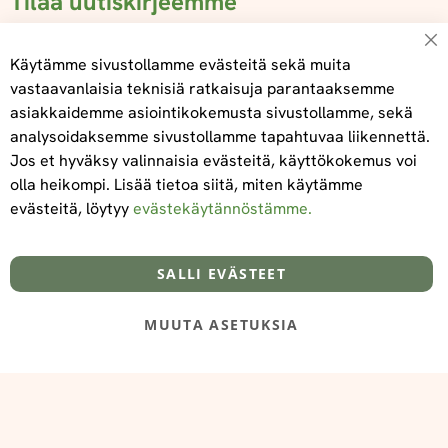
Tilaa uutiskirjeemme
Su
Käytämme sivustollamme evästeitä sekä muita
vastaavanlaisia teknisiä ratkaisuja parantaaksemme
asiakkaidemme asiointikokemusta sivustollamme, sekä
Tilaa
analysoidaksemme sivustollamme tapahtuvaa liikennettä.
Jos et hyväksy valinnaisia evästeitä, käyttökokemus voi
olla heikompi. Lisää tietoa siitä, miten käytämme
evästeitä, löytyy
evästekäytännöstämme.
Tietoa meistä
Toimitus- ja maksuehdot
info@foodelidoo.com
Y-tunnus 3431924-7
SALLI EVÄSTEET
MUUTA ASETUKSIA
@‌2025 FooDeliDoo