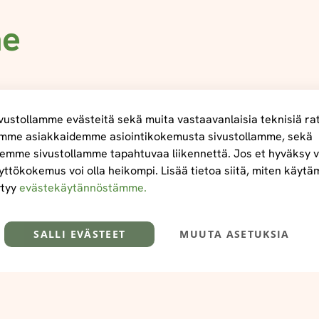
me
ustollamme evästeitä sekä muita vastaavanlaisia teknisiä ra
mme asiakkaidemme asiointikokemusta sivustollamme, sekä
emme sivustollamme tapahtuvaa liikennettä. Jos et hyväksy v
yttökokemus voi olla heikompi. Lisää tietoa siitä, miten käyt
ytyy
evästekäytännöstämme.
SALLI EVÄSTEET
MUUTA ASETUKSIA