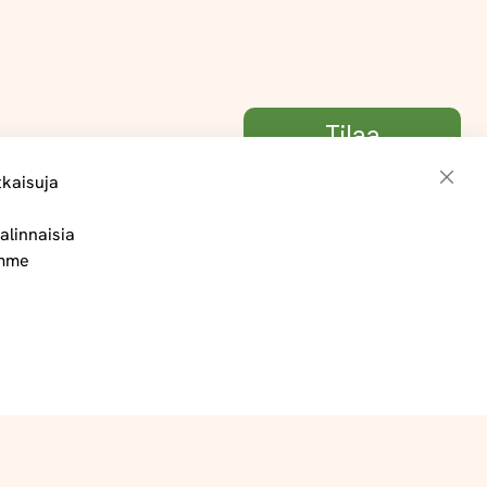
Tilaa
tkaisuja
Sulje
alinnaisia
Toimitus- ja maksuehdot
ämme