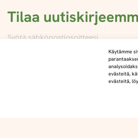
Tilaa uutiskirjeem
Käytämme siv
parantaakse
analysoidaks
Tietoa meistä
evästeitä, kä
info@foodelidoo.com
evästeitä, lö
Y-tunnus 3431924-7
@‌2025 FooDeliDoo