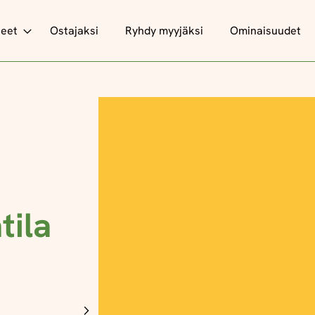
teet
Ostajaksi
Ryhdy myyjäksi
Ominaisuudet
tila