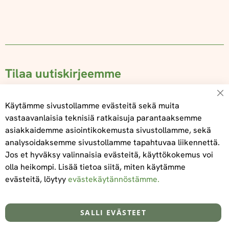
Tilaa uutiskirjeemme
Su
Käytämme sivustollamme evästeitä sekä muita
vastaavanlaisia teknisiä ratkaisuja parantaaksemme
asiakkaidemme asiointikokemusta sivustollamme, sekä
Tilaa
analysoidaksemme sivustollamme tapahtuvaa liikennettä.
Jos et hyväksy valinnaisia evästeitä, käyttökokemus voi
olla heikompi. Lisää tietoa siitä, miten käytämme
evästeitä, löytyy
evästekäytännöstämme.
Tietoa meistä
Toimitus- ja maksuehdot
info@foodelidoo.com
Y-tunnus 3431924-7
SALLI EVÄSTEET