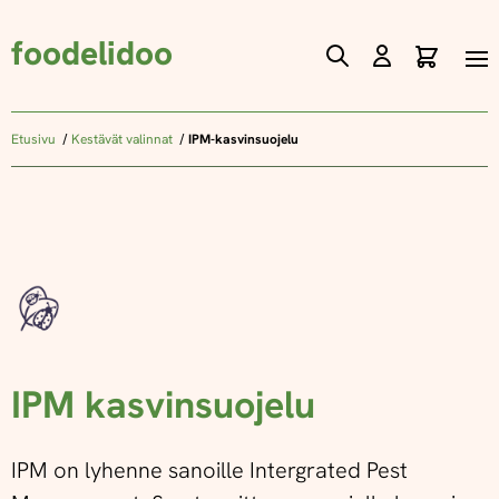
foodelidoo
Ostos
Skip
to
Content
Etusivu
Kestävät valinnat
IPM-kasvinsuojelu
IPM kasvinsuojelu
IPM on lyhenne sanoille Intergrated Pest