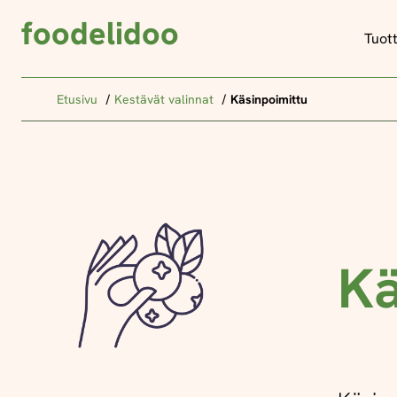
foodelidoo
Tuot
Etusivu
Kestävät valinnat
Käsinpoimittu
Kä