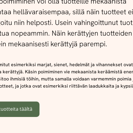
poimiminen voi olla tuotteille mekaanista
taa hellävaraisempaa, sillä näin tuotteet e
oitu niin helposti. Usein vahingoittunut tuo
tua nopeammin. Näin kerättyjen tuotteiden
in mekaanisesti kerättyjä parempi.
itut esimerkiksi marjat, sienet, hedelmät ja vihannekset ova
a kerättyjä. Käsin poimiminen vie mekaanista keräämistä en
sitoo ihmisiä töihin, mutta samalla voidaan varmemmin poimia 
otteet, ja jotka ovat esimerkiksi riittävän laadukkaita ja kypsi
tuotteita täältä