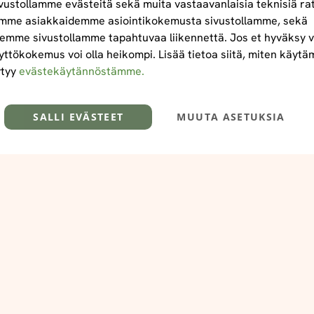
ustollamme evästeitä sekä muita vastaavanlaisia teknisiä ra
mme asiakkaidemme asiointikokemusta sivustollamme, sekä
emme sivustollamme tapahtuvaa liikennettä. Jos et hyväksy v
yttökokemus voi olla heikompi. Lisää tietoa siitä, miten käyt
ytyy
evästekäytännöstämme.
SALLI EVÄSTEET
MUUTA ASETUKSIA