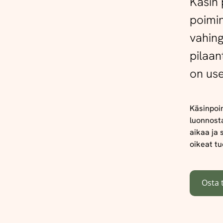
Käsin 
poimin
vahing
pilaan
on use
Käsinpoim
luonnost
aikaa ja 
oikeat tu
Osta 