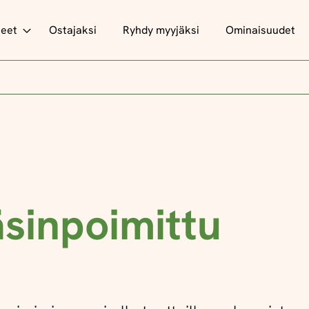
teet
Ostajaksi
Ryhdy myyjäksi
Ominaisuudet
sinpoimittu