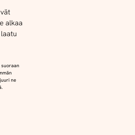
ivät
te alkaa
 laatu
t suoraan
emmän
juuri ne
ä.