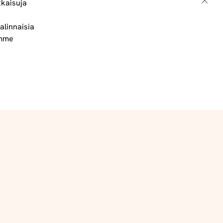
tkaisuja
Sulje
alinnaisia
Toimitus- ja maksuehdot
ämme