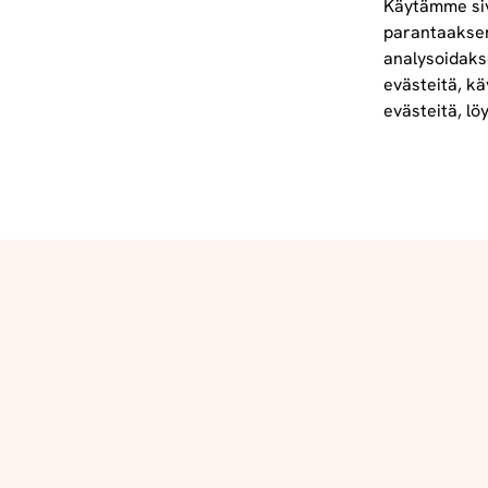
Käytämme siv
parantaakse
analysoidaks
Tietoa meistä
evästeitä, kä
info@foodelidoo.com
evästeitä, lö
Y-tunnus 3431924-7
@‌2025 FooDeliDoo