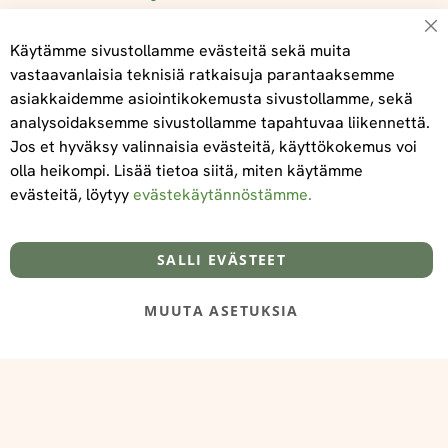
Su
Käytämme sivustollamme evästeitä sekä muita
vastaavanlaisia teknisiä ratkaisuja parantaaksemme
asiakkaidemme asiointikokemusta sivustollamme, sekä
Tilaa
analysoidaksemme sivustollamme tapahtuvaa liikennettä.
Jos et hyväksy valinnaisia evästeitä, käyttökokemus voi
olla heikompi. Lisää tietoa siitä, miten käytämme
evästeitä, löytyy
evästekäytännöstämme.
Tietoa meistä
Toimitus- ja maksuehdot
info@foodelidoo.com
Y-tunnus 3431924-7
SALLI EVÄSTEET
MUUTA ASETUKSIA
@‌2025 FooDeliDoo