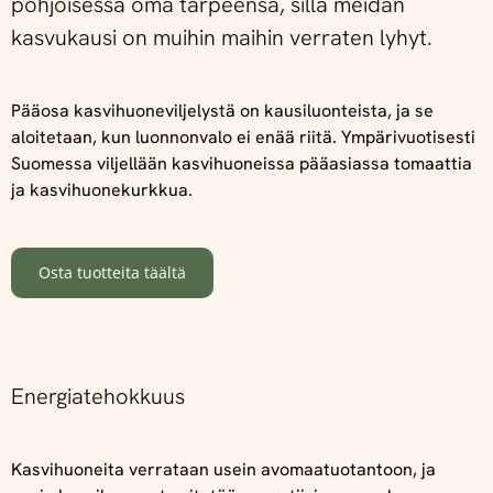
pohjoisessa oma tarpeensa, sillä meidän
kasvukausi on muihin maihin verraten lyhyt.
Pääosa kasvihuoneviljelystä on kausiluonteista, ja se
aloitetaan, kun luonnonvalo ei enää riitä. Ympärivuotisesti
Suomessa viljellään kasvihuoneissa pääasiassa tomaattia
ja kasvihuonekurkkua.
Osta tuotteita täältä
Energiatehokkuus
Kasvihuoneita verrataan usein avomaatuotantoon, ja