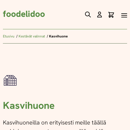
foodelidoo
Ostos
Skip
to
Content
Etusivu
Kestävät valinnat
Kasvihuone
Kasvihuone
Kasvihuoneilla on erityisesti meille täällä