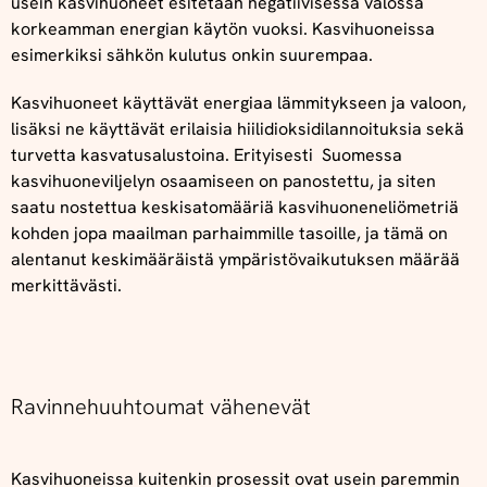
usein kasvihuoneet esitetään negatiivisessa valossa
korkeamman energian käytön vuoksi. Kasvihuoneissa
esimerkiksi sähkön kulutus onkin suurempaa.
Kasvihuoneet käyttävät energiaa lämmitykseen ja valoon,
lisäksi ne käyttävät erilaisia hiilidioksidilannoituksia sekä
turvetta kasvatusalustoina. Erityisesti Suomessa
kasvihuoneviljelyn osaamiseen on panostettu, ja siten
saatu nostettua keskisatomääriä kasvihuoneneliömetriä
kohden jopa maailman parhaimmille tasoille, ja tämä on
alentanut keskimääräistä ympäristövaikutuksen määrää
merkittävästi.
Ravinnehuuhtoumat vähenevät
Kasvihuoneissa kuitenkin prosessit ovat usein paremmin