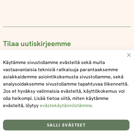
Tilaa uutiskirjeemme
Su
Käytämme sivustollamme evästeitä sekä muita
vastaavanlaisia teknisiä ratkaisuja parantaaksemme
asiakkaidemme asiointikokemusta sivustollamme, sekä
Tilaa
analysoidaksemme sivustollamme tapahtuvaa liikennettä.
Jos et hyväksy valinnaisia evästeitä, käyttökokemus voi
olla heikompi. Lisää tietoa siitä, miten käytämme
evästeitä, löytyy
evästekäytännöstämme.
Tietoa meistä
Toimitus- ja maksuehdot
info@foodelidoo.com
Y-tunnus 3431924-7
SALLI EVÄSTEET