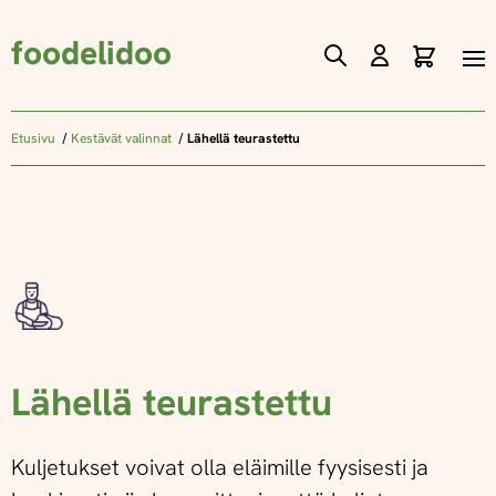
foodelidoo
Ostos
Skip
to
Content
Etusivu
Kestävät valinnat
Lähellä teurastettu
Lähellä teurastettu
Kuljetukset voivat olla eläimille fyysisesti ja