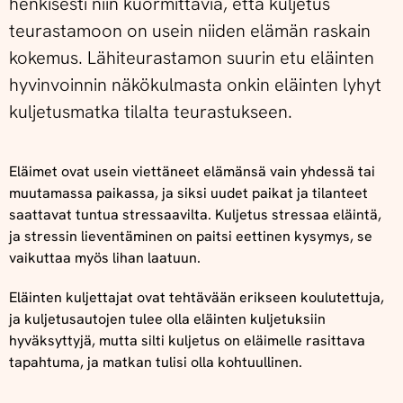
henkisesti niin kuormittavia, että kuljetus
teurastamoon on usein niiden elämän raskain
kokemus. Lähiteurastamon suurin etu eläinten
hyvinvoinnin näkökulmasta onkin eläinten lyhyt
kuljetusmatka tilalta teurastukseen.
Eläimet ovat usein viettäneet elämänsä vain yhdessä tai
muutamassa paikassa, ja siksi uudet paikat ja tilanteet
saattavat tuntua stressaavilta. Kuljetus stressaa eläintä,
ja stressin lieventäminen on paitsi eettinen kysymys, se
vaikuttaa myös lihan laatuun.
Eläinten kuljettajat ovat tehtävään erikseen koulutettuja,
ja kuljetusautojen tulee olla eläinten kuljetuksiin
hyväksyttyjä, mutta silti kuljetus on eläimelle rasittava
tapahtuma, ja matkan tulisi olla kohtuullinen.