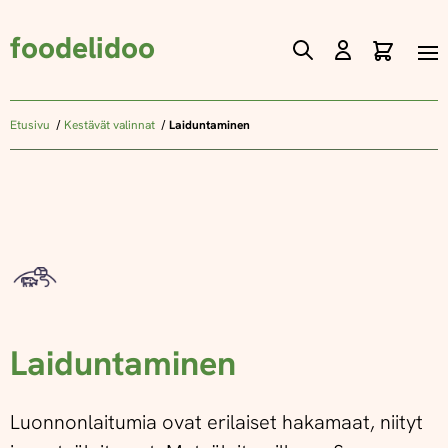
foodelidoo
Ostos
Skip
to
Content
Etusivu
Kestävät valinnat
Laiduntaminen
Laiduntaminen
Luonnonlaitumia ovat erilaiset hakamaat, niityt