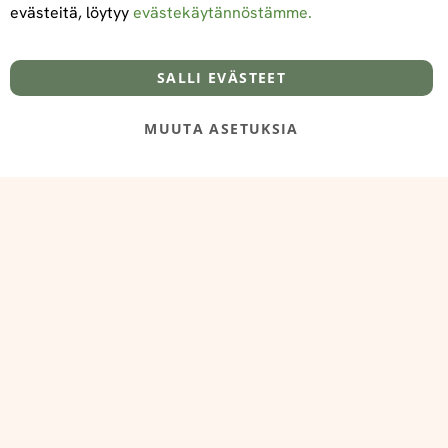
evästeitä, löytyy
evästekäytännöstämme.
Tietoa meistä
Toimitus- ja maksuehdot
info@foodelidoo.com
Y-tunnus 3431924-7
SALLI EVÄSTEET
MUUTA ASETUKSIA
@‌2025 FooDeliDoo