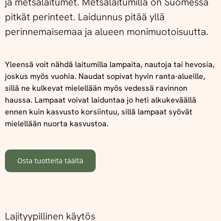
ja metsälaitumet. Metsälaitumilla on Suomessa
pitkät perinteet. Laidunnus pitää yllä
perinnemaisemaa ja alueen monimuotoisuutta.
Yleensä voit nähdä laitumilla lampaita, nautoja tai hevosia,
joskus myös vuohia. Naudat sopivat hyvin ranta-alueille,
sillä ne kulkevat mielellään myös vedessä ravinnon
haussa. Lampaat voivat laiduntaa jo heti alkukeväällä
ennen kuin kasvusto korsiintuu, sillä lampaat syövät
mielellään nuorta kasvustoa.
Osta tuotteita täältä
Lajityypillinen käytös