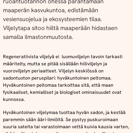
ruoantuotannon ohessa parantamaan
maaperän kasvukuntoa, edistämään
vesiensuojelua ja ekosysteemien tilaa.
Viljelytapa sitoo hiiltä maaperään hidastaen
samalla ilmastonmuutosta.
Regeneratiivista viljelyä ei luomuviljelyn tavoin tarkasti
määritelty, mutta se pitää sisällään hiiliviljelyn ja
vuoroviljelyn periaatteet. Viljelyn keskiössä on
sadontuoton peruspilari: hyväkuntoinen peltomaa.
Hyväkuntoinen peltomaa tarkoittaa sitä, että maan
fysikaaliset, kemialliset ja biologiset ominaisuudet ovat
kunnossa.
Hyväkuntoinen viljelymaa tuottaa hyvän sadon, ja kestää
paremmin sään ääri-ilmiöitä. Se pystyy puskuroimaan
suuria sateita tai varastoimaan vettä kuivia kausia varten,