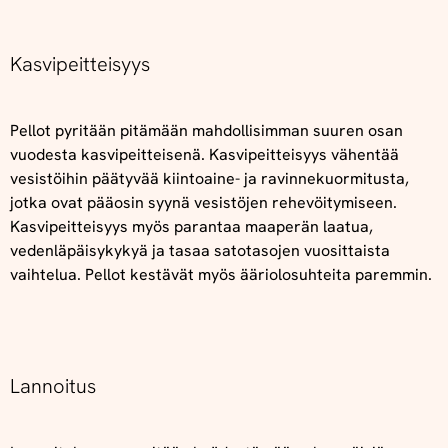
Kasvipeitteisyys
Pellot pyritään pitämään mahdollisimman suuren osan
vuodesta kasvipeitteisenä. Kasvipeitteisyys vähentää
vesistöihin päätyvää kiintoaine- ja ravinnekuormitusta,
jotka ovat pääosin syynä vesistöjen rehevöitymiseen.
Kasvipeitteisyys myös parantaa maaperän laatua,
vedenläpäisykykyä ja tasaa satotasojen vuosittaista
vaihtelua. Pellot kestävät myös ääriolosuhteita paremmin.
Lannoitus