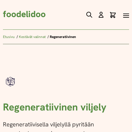
foodelidoo
Ostos
Skip
to
Content
Etusivu
Kestävät valinnat
Regeneratiivinen
Regeneratiivinen viljely
Regeneratiivisella viljelyllä pyritään