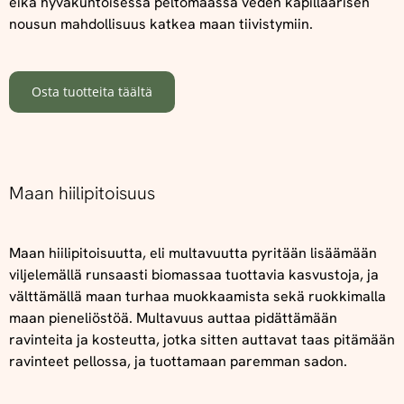
eikä hyväkuntoisessa peltomaassa veden kapillaarisen
nousun mahdollisuus katkea maan tiivistymiin.
Osta tuotteita täältä
Maan hiilipitoisuus
Maan hiilipitoisuutta, eli multavuutta pyritään lisäämään
viljelemällä runsaasti biomassaa tuottavia kasvustoja, ja
välttämällä maan turhaa muokkaamista sekä ruokkimalla
maan pieneliöstöä. Multavuus auttaa pidättämään
ravinteita ja kosteutta, jotka sitten auttavat taas pitämään
ravinteet pellossa, ja tuottamaan paremman sadon.