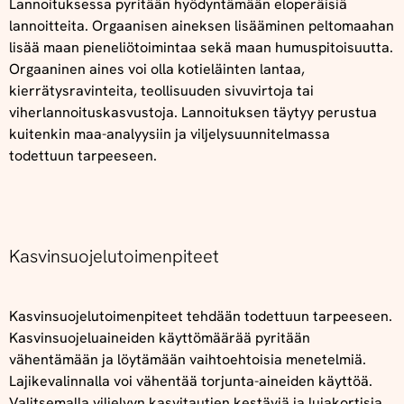
Lannoituksessa pyritään hyödyntämään eloperäisiä
lannoitteita. Orgaanisen aineksen lisääminen peltomaahan
lisää maan pieneliötoimintaa sekä maan humuspitoisuutta.
Orgaaninen aines voi olla kotieläinten lantaa,
kierrätysravinteita, teollisuuden sivuvirtoja tai
viherlannoituskasvustoja. Lannoituksen täytyy perustua
kuitenkin maa-analyysiin ja viljelysuunnitelmassa
todettuun tarpeeseen.
Kasvinsuojelutoimenpiteet
Kasvinsuojelutoimenpiteet tehdään todettuun tarpeeseen.
Kasvinsuojeluaineiden käyttömäärää pyritään
vähentämään ja löytämään vaihtoehtoisia menetelmiä.
Lajikevalinnalla voi vähentää torjunta-aineiden käyttöä.
Valitsemalla viljelyyn kasvitautien kestäviä ja lujakortisia