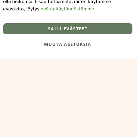
olla heikompi. Lisää tietoa siitä, miten käytämme
evästeitä, löytyy
evästekäytännöstämme.
Tietoa meistä
Toimitus- ja maksuehdot
info@foodelidoo.com
Y-tunnus 3431924-7
SALLI EVÄSTEET
MUUTA ASETUKSIA
@‌2025 FooDeliDoo