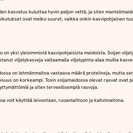
en kasvatus kuluttaa hyvin paljon vettä, ja siten mantelimaid
ikutukset ovat melko suuret, vaikka onkin kasvipohjainen tuo
o on yksi yleisimmistä kasvipohjaisista maidoista. Soijan viljel
stanut viljelykasveja valtaamalla viljelypinta-alaa muilta kasve
dossa on lehmänmaitoa vastaava määrä proteiineja, mutta se
oisuus on korkeampi. Tosin soijamaidossa olevat rasvat ovat 
ttymättömiä ja siten terveellisempiä rasvoja.
oa voit käyttää leivontaan, ruoanlaittoon ja kahvimaitona.