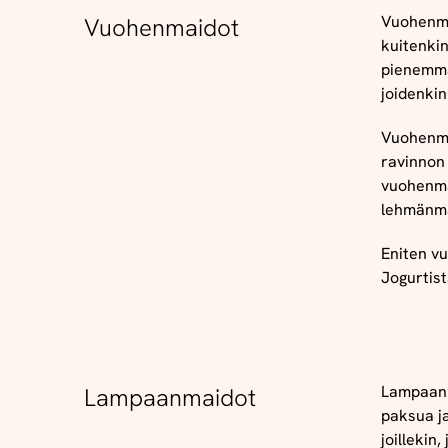
Vuohenma
Vuohenmaidot
kuitenkin
pienemmä
joidenkin
Vuohenma
ravinnon 
vuohenma
lehmänma
Eniten v
Jogurtis
Lampaanm
Lampaanmaidot
paksua ja
joillekin,