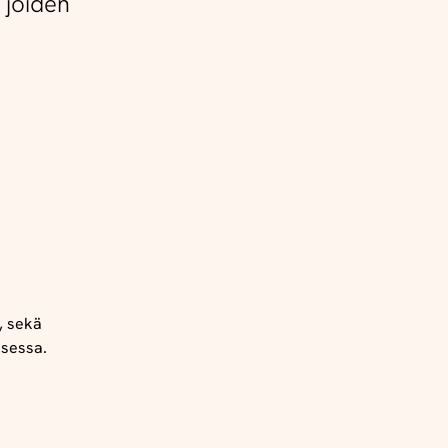
 joiden
, sekä
ksessa.