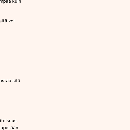
empaa kuin
itä voi
ustaa sitä
itoisuus.
maaperään