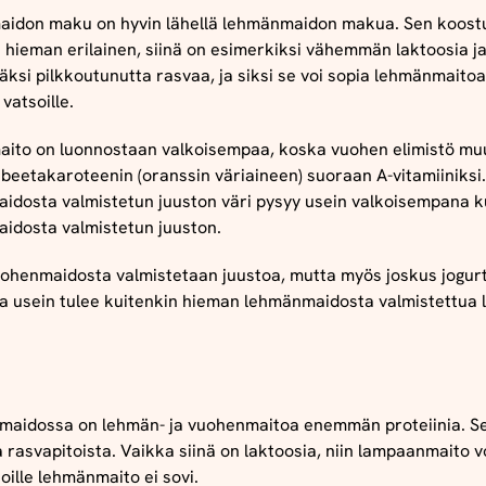
idon maku on hyvin lähellä lehmänmaidon makua. Sen koos
 hieman erilainen, siinä on esimerkiksi vähemmän laktoosia j
ksi pilkkoutunutta rasvaa, ja siksi se voi sopia lehmänmait
 vatsoille.
ito on luonnostaan valkoisempaa, koska vuohen elimistö mu
beetakaroteenin (oranssin väriaineen) suoraan A-vitamiiniksi.
idosta valmistetun juuston väri pysyy usein valkoisempana k
idosta valmistetun juuston.
uohenmaidosta valmistetaan juustoa, mutta myös joskus jogurt
ta usein tulee kuitenkin hieman lehmänmaidosta valmistettua
aidossa on lehmän- ja vuohenmaitoa enemmän proteiinia. S
 rasvapitoista. Vaikka siinä on laktoosia, niin lampaanmaito v
 joille lehmänmaito ei sovi.