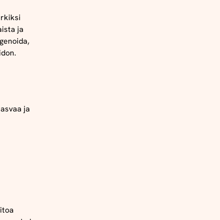
rkiksi
ista ja
genoida,
idon.
rasvaa ja
itoa