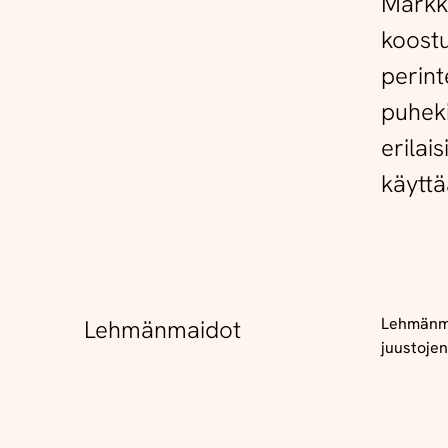
Markki
koostu
perint
puheki
erilai
käyttä
Lehmänma
Lehmänmaidot
juustojen