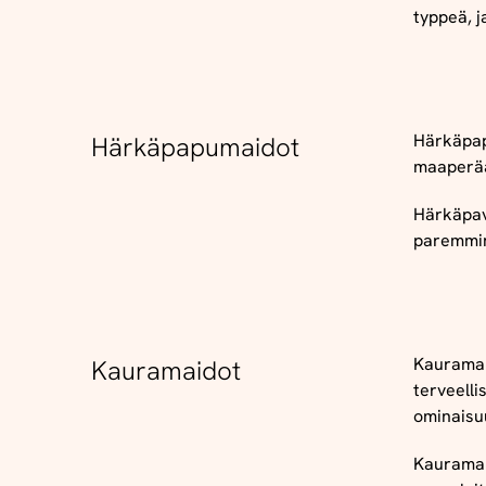
typpeä, 
Härkäpap
Härkäpapumaidot
maaperää
Härkäpavu
paremmin
Kauramai
Kauramaidot
terveelli
ominaisu
Kauramai