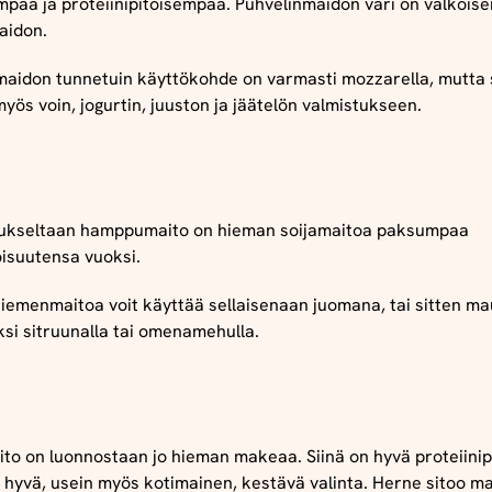
mpaa ja proteiinipitoisempaa. Puhvelinmaidon väri on valkois
aidon.
maidon tunnetuin käyttökohde on varmasti mozzarella, mutta s
yös voin, jogurtin, juuston ja jäätelön valmistukseen.
kseltaan hamppumaito on hieman soijamaitoa paksumpaa
oisuutensa vuoksi.
emenmaitoa voit käyttää sellaisenaan juomana, tai sitten ma
ksi sitruunalla tai omenamehulla.
to on luonnostaan jo hieman makeaa. Siinä on hyvä proteiinip
 hyvä, usein myös kotimainen, kestävä valinta. Herne sitoo 