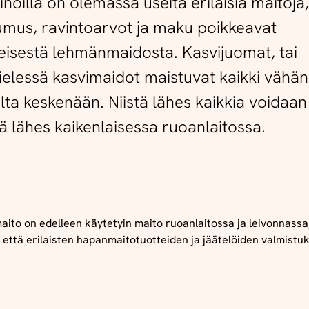
noilla on olemassa useita erilaisia maitoja,
mus, ravintoarvot ja maku poikkeavat
eisestä lehmänmaidosta. Kasvijuomat, tai
elessä kasvimaidot maistuvat kaikki vähän
silta keskenään. Niistä lähes kaikkia voidaan
ä lähes kaikenlaisessa ruoanlaitossa.
ito on edelleen käytetyin maito ruoanlaitossa ja leivonnassa
 että erilaisten hapanmaitotuotteiden ja jäätelöiden valmistu