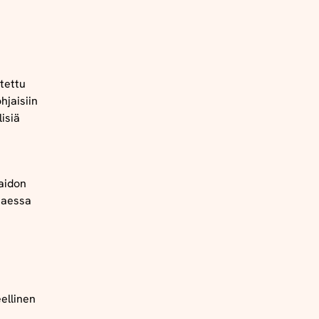
tettu
hjaisiin
lisiä
maidon
taessa
eellinen