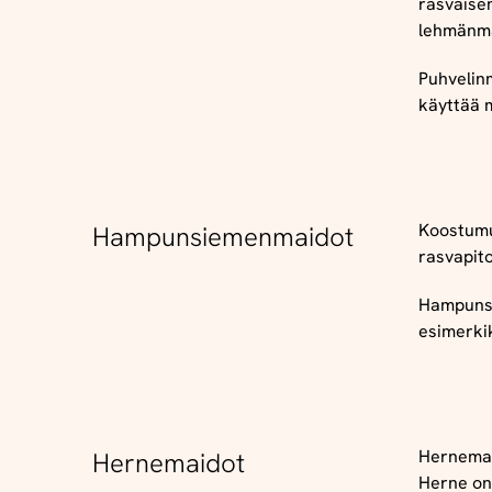
rasvaise
lehmänm
Puhvelin
käyttää m
Koostumu
Hampunsiemenmaidot
rasvapit
Hampunsi
esimerki
Hernemai
Hernemaidot
Herne on