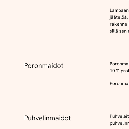
Lampaanm
jäätelöä.
rakenne 
sillä sen
Poronmait
Poronmaidot
10 % pro
Poronmaid
Puhveleit
Puhvelinmaidot
puhvelin