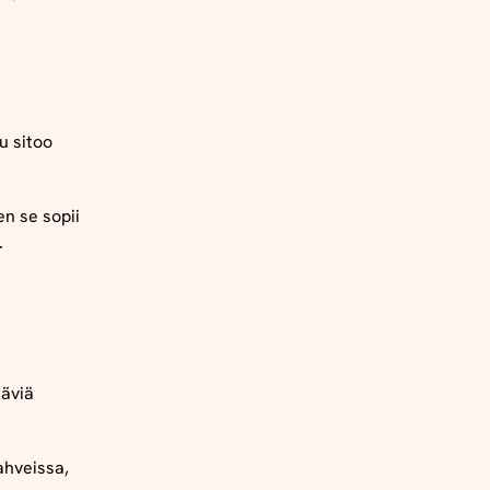
u sitoo
n se sopii
.
täviä
ahveissa,