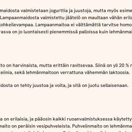
aidosta valmistetaan jogurttia ja juustoja, mutta myös esime
 Lampaanmaidosta valmistettu jäätelö on maultaan vähän erila
lohkeilevampaa. Lampaanmaitoa ei välttämättä tarvitse homo
 rasva on jo luontaisesti pienemmissä palloissa kuin lehmänma
o on harvinaista, mutta erittäin ravitsevaa. Siinä on yli 20 % 
teiinia, sekä lehmänmaitoon verrattuna vähemmän laktoosia.
osta on tehty juustoa ja voita, ja sitä on juotu sellaisenaan.
a on erilaisia, ja pääosin kaikki ruoanvalmistuksessa käytetty
maito on peräisin vesipuhveleista. Puhvelinmaito on lehmänma