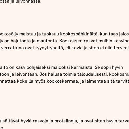
ossa ja leivonnassa.
ookosöljy maistuu ja tuoksuu kookospähkinältä, kun taas jalos
jy on hajutonta ja mautonta. Kookoksen rasvat muihin kasvipo
 verrattuna ovat tyydyttyneitä, eli kovia ja siten ei niin terveel
ito on kasvipohjaiseksi maidoksi kermaista. Se sopii hyvin
toon ja leivontaan. Jos haluaa toimia taloudellisesti, kookos
annattaa kokeilla myös kookoskermaa, ja laimentaa sitä tarvit
sisältävät hyviä rasvoja ja proteiineja, ja ovat siten hyvin terv
to.