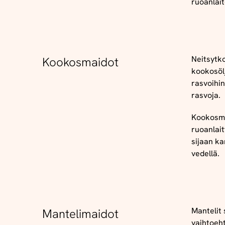
ruoanlait
Neitsytk
Kookosmaidot
kookosöl
rasvoihin
rasvoja.
Kookosma
ruoanlait
sijaan k
vedellä.
Mantelit 
Mantelimaidot
vaihtoeh