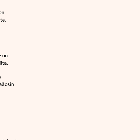
on
te.
y on
ilta.
n
pääosin