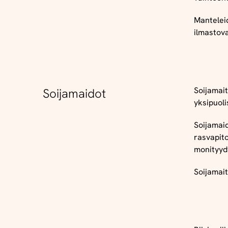
Manteleid
ilmastova
Soijamait
Soijamaidot
yksipuoli
Soijamai
rasvapit
monityydy
Soijamait