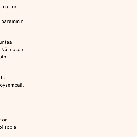
tumus on
a
oa paremmin
untaa
 Näin ollen
uin
tia.
 löysempää.
e on
oi sopia