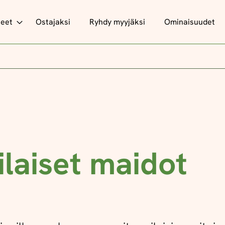
teet
Ostajaksi
Ryhdy myyjäksi
Ominaisuudet
ilaiset maidot