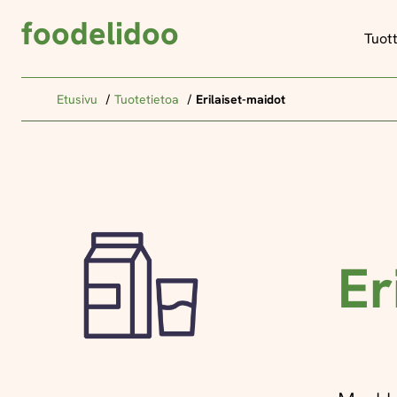
foodelidoo
Tuot
Etusivu
Tuotetietoa
Erilaiset-maidot
Er