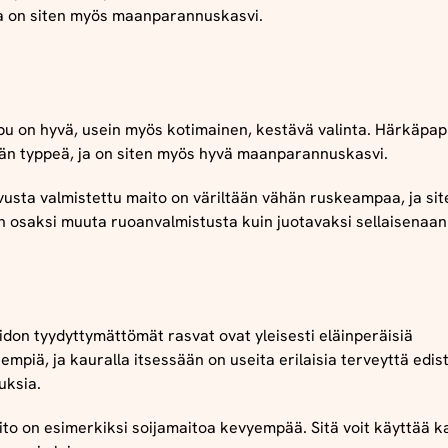
ja on siten myös maanparannuskasvi.
u on hyvä, usein myös kotimainen, kestävä valinta. Härkäpap
n typpeä, ja on siten myös hyvä maanparannuskasvi.
sta valmistettu maito on väriltään vähän ruskeampaa, ja site
 osaksi muuta ruoanvalmistusta kuin juotavaksi sellaisenaan
don tyydyttymättömät rasvat ovat yleisesti eläinperäisiä
sempiä, ja kauralla itsessään on useita erilaisia terveyttä edis
uksia.
to on esimerkiksi soijamaitoa kevyempää. Sitä voit käyttää k