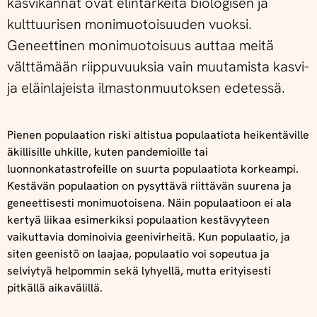
kasvikannat ovat elintärkeitä biologisen ja
kulttuurisen monimuotoisuuden vuoksi.
Geneettinen monimuotoisuus auttaa meitä
välttämään riippuvuuksia vain muutamista kasvi-
ja eläinlajeista ilmastonmuutoksen edetessä.
Pienen populaation riski altistua populaatiota heikentäville
äkillisille uhkille, kuten pandemioille tai
luonnonkatastrofeille on suurta populaatiota korkeampi.
Kestävän populaation on pysyttävä riittävän suurena ja
geneettisesti monimuotoisena. Näin populaatioon ei ala
kertyä liikaa esimerkiksi populaation kestävyyteen
vaikuttavia dominoivia geenivirheitä. Kun populaatio, ja
siten geenistö on laajaa, populaatio voi sopeutua ja
selviytyä helpommin sekä lyhyellä, mutta erityisesti
pitkällä aikavälillä.