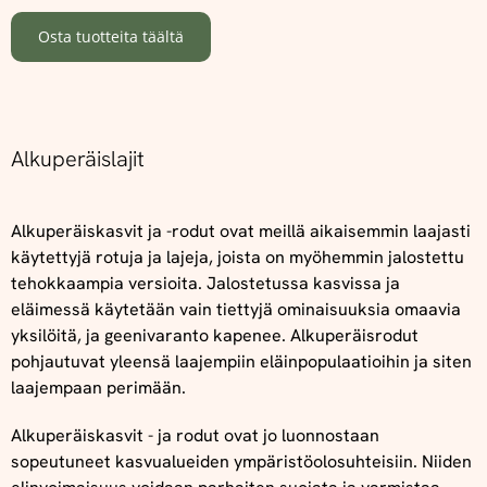
Osta tuotteita täältä
Alkuperäislajit
Alkuperäiskasvit ja -rodut ovat meillä aikaisemmin laajasti
käytettyjä rotuja ja lajeja, joista on myöhemmin jalostettu
tehokkaampia versioita. Jalostetussa kasvissa ja
eläimessä käytetään vain tiettyjä ominaisuuksia omaavia
yksilöitä, ja geenivaranto kapenee. Alkuperäisrodut
pohjautuvat yleensä laajempiin eläinpopulaatioihin ja siten
laajempaan perimään.
Alkuperäiskasvit - ja rodut ovat jo luonnostaan
sopeutuneet kasvualueiden ympäristöolosuhteisiin. Niiden