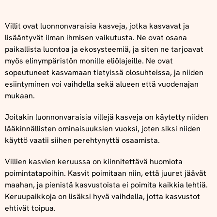
Villit ovat luonnonvaraisia kasveja, jotka kasvavat ja
lisääntyvät ilman ihmisen vaikutusta. Ne ovat osana
paikallista luontoa ja ekosysteemiä, ja siten ne tarjoavat
myös elinympäristön monille eliölajeille. Ne ovat
sopeutuneet kasvamaan tietyissä olosuhteissa, ja niiden
esiintyminen voi vaihdella sekä alueen että vuodenajan
mukaan.
Joitakin luonnonvaraisia villejä kasveja on käytetty niiden
lääkinnällisten ominaisuuksien vuoksi, joten siksi niiden
käyttö vaatii siihen perehtynyttä osaamista.
Villien kasvien keruussa on kiinnitettävä huomiota
poimintatapoihin. Kasvit poimitaan niin, että juuret jäävät
maahan, ja pienistä kasvustoista ei poimita kaikkia lehtiä.
Keruupaikkoja on lisäksi hyvä vaihdella, jotta kasvustot
ehtivät toipua.