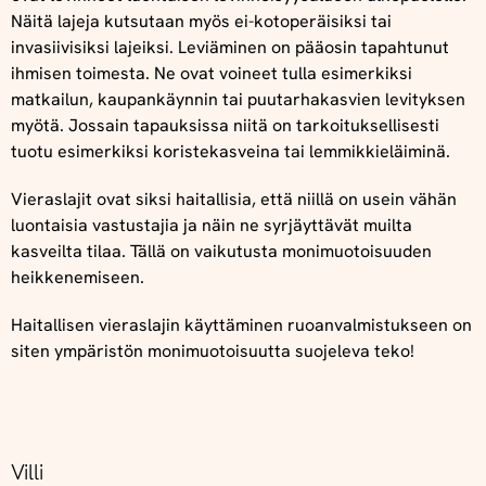
Näitä lajeja kutsutaan myös ei-kotoperäisiksi tai
invasiivisiksi lajeiksi. Leviäminen on pääosin tapahtunut
ihmisen toimesta. Ne ovat voineet tulla esimerkiksi
matkailun, kaupankäynnin tai puutarhakasvien levityksen
myötä. Jossain tapauksissa niitä on tarkoituksellisesti
tuotu esimerkiksi koristekasveina tai lemmikkieläiminä.
Vieraslajit ovat siksi haitallisia, että niillä on usein vähän
luontaisia vastustajia ja näin ne syrjäyttävät muilta
kasveilta tilaa. Tällä on vaikutusta monimuotoisuuden
heikkenemiseen.
Haitallisen vieraslajin käyttäminen ruoanvalmistukseen on
siten ympäristön monimuotoisuutta suojeleva teko!
Villi