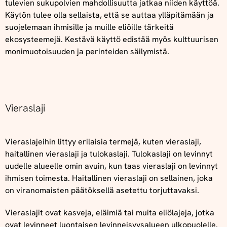
tulevien sukupolvien mahdollisuutta jatkaa niiden käyttöä.
Käytön tulee olla sellaista, että se auttaa ylläpitämään ja
suojelemaan ihmisille ja muille eliöille tärkeitä
ekosysteemejä. Kestävä käyttö edistää myös kulttuurisen
monimuotoisuuden ja perinteiden säilymistä.
Vieraslaji
Vieraslajeihin littyy erilaisia termejä, kuten vieraslaji,
haitallinen vieraslaji ja tulokaslaji. Tulokaslaji on levinnyt
uudelle alueelle omin avuin, kun taas vieraslaji on levinnyt
ihmisen toimesta. Haitallinen vieraslaji on sellainen, joka
on viranomaisten päätöksellä asetettu torjuttavaksi.
Vieraslajit ovat kasveja, eläimiä tai muita eliölajeja, jotka
ovat levinneet luontaisen levinneisyysalueen ulkopuolelle.