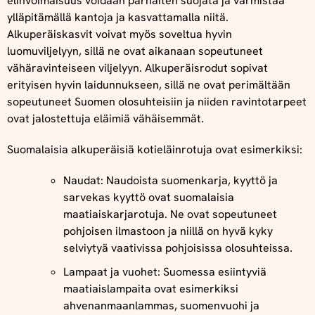
elinvoimaisuus voidaan parhaiten suojata ja varmistaa
ylläpitämällä kantoja ja kasvattamalla niitä.
Alkuperäiskasvit voivat myös soveltua hyvin
luomuviljelyyn, sillä ne ovat aikanaan sopeutuneet
vähäravinteiseen viljelyyn. Alkuperäisrodut sopivat
erityisen hyvin laidunnukseen, sillä ne ovat perimältään
sopeutuneet Suomen olosuhteisiin ja niiden ravintotarpeet
ovat jalostettuja eläimiä vähäisemmät.
Suomalaisia alkuperäisiä kotieläinrotuja ovat esimerkiksi:
Naudat: Naudoista suomenkarja, kyyttö ja
sarvekas kyyttö ovat suomalaisia
maatiaiskarjarotuja. Ne ovat sopeutuneet
pohjoisen ilmastoon ja niillä on hyvä kyky
selviytyä vaativissa pohjoisissa olosuhteissa.
Lampaat ja vuohet: Suomessa esiintyviä
maatiaislampaita ovat esimerkiksi
ahvenanmaanlammas, suomenvuohi ja