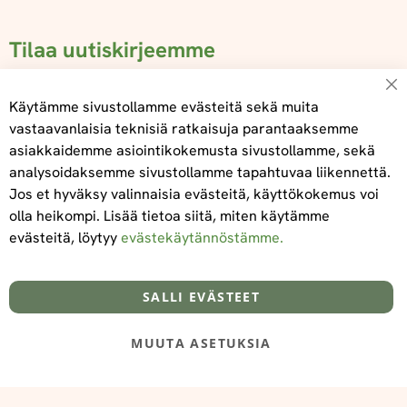
Tilaa uutiskirjeemme
Su
Käytämme sivustollamme evästeitä sekä muita
vastaavanlaisia teknisiä ratkaisuja parantaaksemme
asiakkaidemme asiointikokemusta sivustollamme, sekä
Tilaa
analysoidaksemme sivustollamme tapahtuvaa liikennettä.
Jos et hyväksy valinnaisia evästeitä, käyttökokemus voi
olla heikompi. Lisää tietoa siitä, miten käytämme
evästeitä, löytyy
evästekäytännöstämme.
Tietoa meistä
Toimitus- ja maksuehdot
info@foodelidoo.com
Y-tunnus 3431924-7
SALLI EVÄSTEET
MUUTA ASETUKSIA
@‌2025 FooDeliDoo