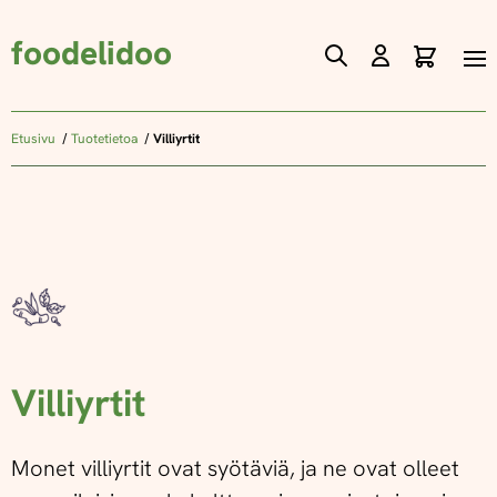
foodelidoo
Ostos
Skip
to
Content
Etusivu
Tuotetietoa
Villiyrtit
Villiyrtit
Monet villiyrtit ovat syötäviä, ja ne ovat olleet