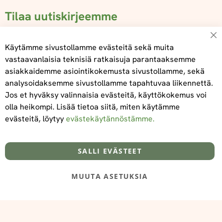
Tilaa uutiskirjeemme
Su
Käytämme sivustollamme evästeitä sekä muita
vastaavanlaisia teknisiä ratkaisuja parantaaksemme
asiakkaidemme asiointikokemusta sivustollamme, sekä
Tilaa
analysoidaksemme sivustollamme tapahtuvaa liikennettä.
Jos et hyväksy valinnaisia evästeitä, käyttökokemus voi
olla heikompi. Lisää tietoa siitä, miten käytämme
evästeitä, löytyy
evästekäytännöstämme.
Tietoa meistä
Toimitus- ja maksuehdot
info@foodelidoo.com
Y-tunnus 3431924-7
SALLI EVÄSTEET
MUUTA ASETUKSIA
@‌2025 FooDeliDoo