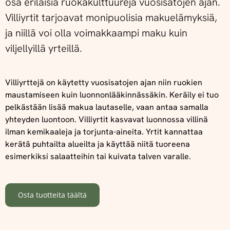
osa erilaisia ruokakulttuureja vuosisatojen ajan.
Villiyrtit tarjoavat monipuolisia makuelämyksiä,
ja niillä voi olla voimakkaampi maku kuin
viljellyillä yrteillä.
Villiyrttejä on käytetty vuosisatojen ajan niin ruokien
maustamiseen kuin luonnonlääkinnässäkin. Keräily ei tuo
pelkästään lisää makua lautaselle, vaan antaa samalla
yhteyden luontoon. Villiyrtit kasvavat luonnossa villinä
ilman kemikaaleja ja torjunta-aineita. Yrtit kannattaa
kerätä puhtailta alueilta ja käyttää niitä tuoreena
esimerkiksi salaatteihin tai kuivata talven varalle.
Osta tuotteita täältä