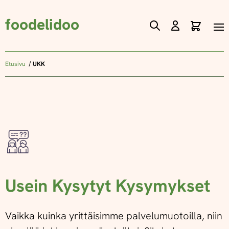
foodelidoo
Ostos
Skip
to
Content
Etusivu
UKK
Usein Kysytyt Kysymykset
Vaikka kuinka yrittäisimme palvelumuotoilla, niin