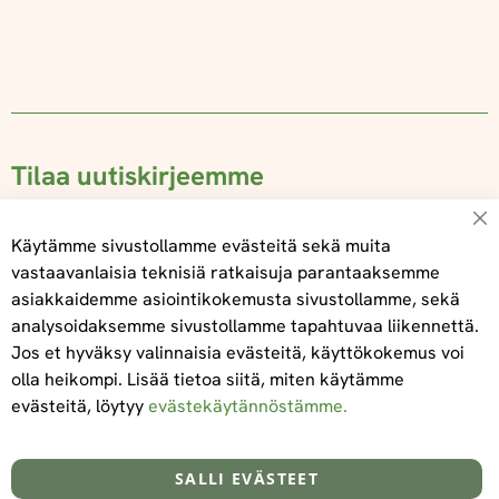
Tilaa uutiskirjeemme
Su
Käytämme sivustollamme evästeitä sekä muita
vastaavanlaisia teknisiä ratkaisuja parantaaksemme
asiakkaidemme asiointikokemusta sivustollamme, sekä
Tilaa
analysoidaksemme sivustollamme tapahtuvaa liikennettä.
Jos et hyväksy valinnaisia evästeitä, käyttökokemus voi
olla heikompi. Lisää tietoa siitä, miten käytämme
evästeitä, löytyy
evästekäytännöstämme.
Tietoa meistä
Toimitus- ja maksuehdot
info@foodelidoo.com
Y-tunnus 3431924-7
SALLI EVÄSTEET