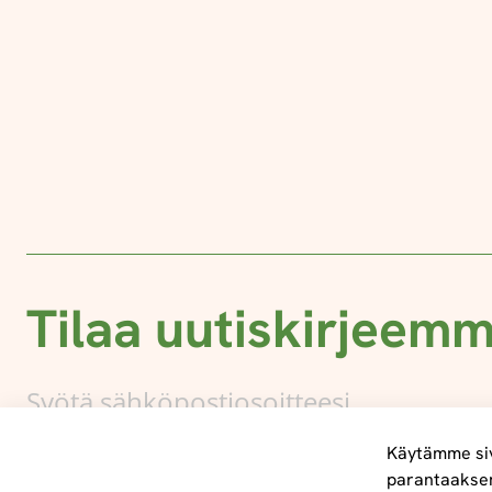
Tilaa uutiskirjeem
Käytämme siv
parantaakse