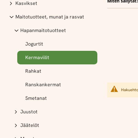
Miten säilytät
Kasvikset
Maitotuotteet, munat ja rasvat
Hapanmaitotuotteet
Jogurtit
Kermaviilit
Rahkat
Ranskankermat
Hakuehtoi
Smetanat
Juustot
Jäätelöt