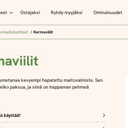
teet
Ostajaksi
Ryhdy myyjäksi
Ominaisuudet
nmaitotuotteet
Kermaviilit
aviilit
 smetanaa kevyempi hapatettu maitovalmiste. Sen
elko paksua, ja siinä on happaman pehmeä
tä käyttää?