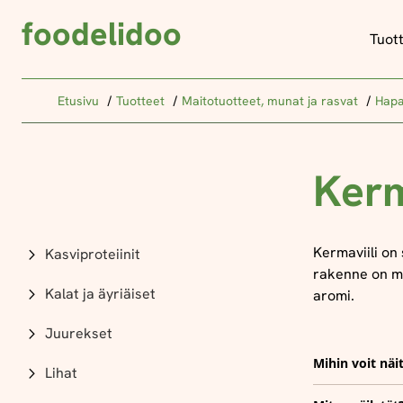
foodelidoo
Tuot
Etusivu
Tuotteet
Maitotuotteet, munat ja rasvat
Hapa
Kerm
Kermaviili on
Kasviproteiinit
rakenne on m
Kalat ja äyriäiset
aromi.
Juurekset
Mihin voit näi
Lihat