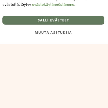
evästeitä, löytyy
evästekäytännöstämme.
Tietoa meistä
Toimitus- ja maksuehdot
info@foodelidoo.com
Y-tunnus 3431924-7
SALLI EVÄSTEET
MUUTA ASETUKSIA
@‌2025 FooDeliDoo