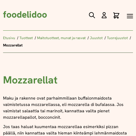
foodelidoo
Ostos
Skip
to
Content
Etusivu
Tuotteet
Maitotuotteet, munat ja rasvat
Juustot
Tuorejuustot
Mozzarellat
Mozzarellat
Maku ja rakenne ovat parhaimmillaan buffalonmaidosta
valmistetussa mozzarellassa, eli mozzarella di bufalassa. Jos
valmistat salaattia tai marinoit, kannattaa valita pienet
mozzarellapallot, bocconcinit.
Jos taas haluat kuumentaa mozzarellaa esimerkiksi pizzan
päällä, niin kannattaa valita hieman kiinteämpi lehmänmaidosta