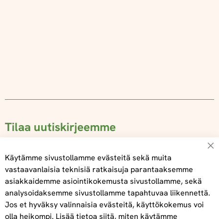
Tilaa uutiskirjeemme
Su
Käytämme sivustollamme evästeitä sekä muita
vastaavanlaisia teknisiä ratkaisuja parantaaksemme
asiakkaidemme asiointikokemusta sivustollamme, sekä
Tilaa
analysoidaksemme sivustollamme tapahtuvaa liikennettä.
Jos et hyväksy valinnaisia evästeitä, käyttökokemus voi
olla heikompi. Lisää tietoa siitä, miten käytämme