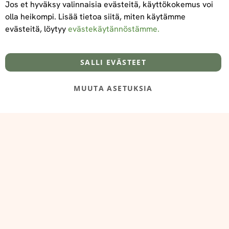
Jos et hyväksy valinnaisia evästeitä, käyttökokemus voi
olla heikompi. Lisää tietoa siitä, miten käytämme
evästeitä, löytyy
evästekäytännöstämme.
Tietoa meistä
Toimitus- ja maksuehdot
info@foodelidoo.com
Y-tunnus 3431924-7
SALLI EVÄSTEET
MUUTA ASETUKSIA
@‌2025 FooDeliDoo