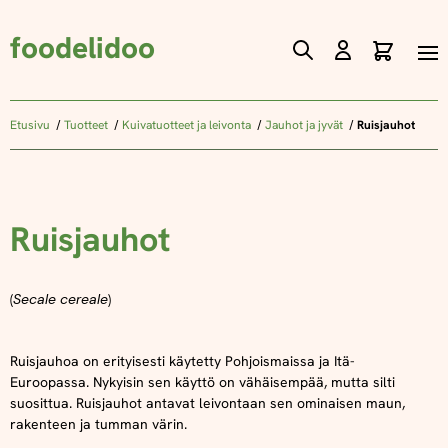
foodelidoo
Ostos
Skip
to
Content
Etusivu
Tuotteet
Kuivatuotteet ja leivonta
Jauhot ja jyvät
Ruisjauhot
Ruisjauhot
(
Secale cereale
)
Ruisjauhoa on erityisesti käytetty Pohjoismaissa ja Itä-
Euroopassa. Nykyisin sen käyttö on vähäisempää, mutta silti
suosittua. Ruisjauhot antavat leivontaan sen ominaisen maun,
rakenteen ja tumman värin.