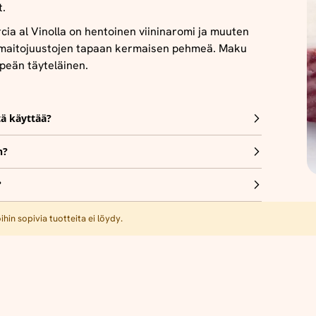
t.
ia al Vinolla on hentoinen viininaromi ja muuten
maitojuustojen tapaan kermaisen pehmeä. Maku
peän täyteläinen.
tä käyttää?
n?
?
hin sopivia tuotteita ei löydy.