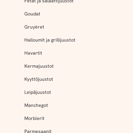
Fetat ja salaattijuustot
Goudat
Gruyèret
Halloumit ja grillijuustot
Havartit
Kermajuustot
Kyyttöjuustot
Leipäjuustot
Manchegot
Morbierit
Parmesaanit