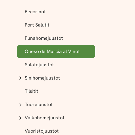
Pecorinot
Port Salutit
Punahomejuustot
Queso de Murcia al Vinot
Sulatejuustot
Sinihomejuustot
Tilsitit
Tuorejuustot
Valkohomejuustot
Vuoristojuustot