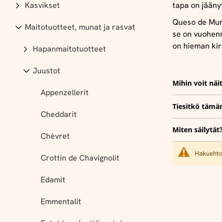
Kasvikset
tapa on jääny
Queso de Murc
Maitotuotteet, munat ja rasvat
se on vuohen
on hieman kir
Hapanmaitotuotteet
Juustot
Mihin voit näi
Appenzellerit
Tiesitkö tämä
Cheddarit
Miten säilytät
Chèvret
Hakuehtoi
Crottin de Chavignolit
Edamit
Emmentalit