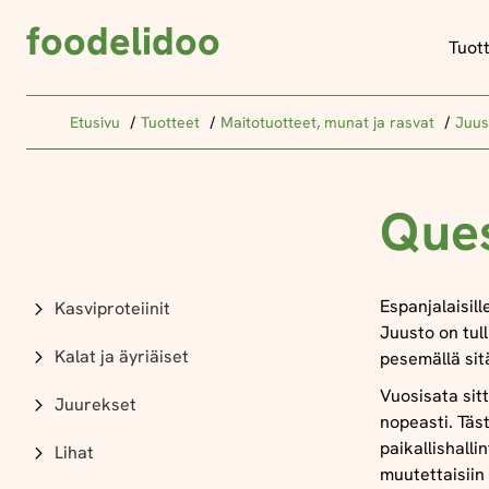
foodelidoo
Tuot
Etusivu
Tuotteet
Maitotuotteet, munat ja rasvat
Juus
Ques
Espanjalaisill
Kasviproteiinit
Juusto on tull
Kalat ja äyriäiset
pesemällä sit
Vuosisata sitt
Juurekset
nopeasti. Tä
paikallishall
Lihat
muutettaisiin 