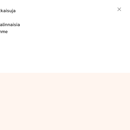
tkaisuja
Sulje
alinnaisia
Toimitus- ja maksuehdot
ämme