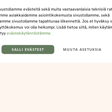
ustollamme evästeitä sekä muita vastaavanlaisia teknisiä ra
mme asiakkaidemme asiointikokemusta sivustollamme, sekä
emme sivustollamme tapahtuvaa liikennettä. Jos et hyväksy v
yttökokemus voi olla heikompi. Lisää tietoa siitä, miten käyt
ytyy
evästekäytännöstämme.
SALLI EVÄSTEET
MUUTA ASETUKSIA