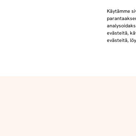
Käytämme siv
parantaakse
analysoidaks
Tietoa meistä
evästeitä, kä
info@foodelidoo.com
evästeitä, lö
Y-tunnus 3431924-7
@‌2025 FooDeliDoo