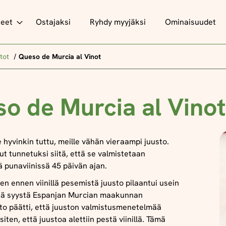
teet
Ostajaksi
Ryhdy myyjäksi
Ominaisuudet
tot
Queso de Murcia al Vinot
o de Murcia al Vinot
e hyvinkin tuttu, meille vähän vieraampi juusto.
ut tunnetuksi siitä, että se valmistetaan
ä punaviinissä 45 päivän ajan.
en ennen viinillä pesemistä juusto pilaantui usein
stä syystä Espanjan Murcian maakunnan
into päätti, että juuston valmistusmenetelmää
siten, että juustoa alettiin pestä viinillä. Tämä