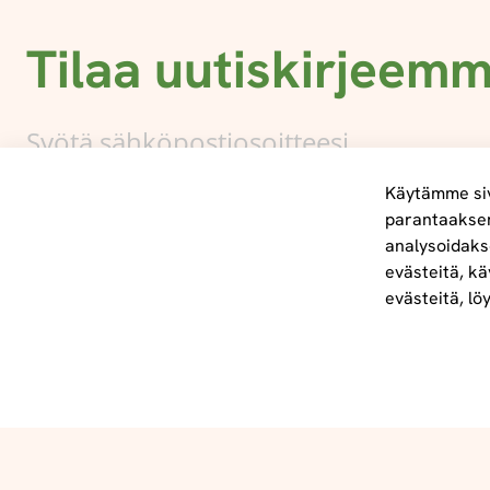
Tilaa uutiskirjeem
Käytämme siv
parantaakse
analysoidaks
Tietoa meistä
evästeitä, kä
info@foodelidoo.com
evästeitä, lö
Y-tunnus 3431924-7
@‌2025 FooDeliDoo