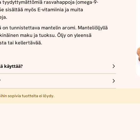
a tyydyttymättömiä rasvahappoja (omega-9-
Se sisältää myös E-vitamiinia ja muita
eja.
ä on tunnistettava mantelin aromi.
Manteliöljyllä
kinäinen maku ja tuoksu. Öljy on yleensä
sta tai kellertävää.
tä käyttää?
?
hin sopivia tuotteita ei löydy.