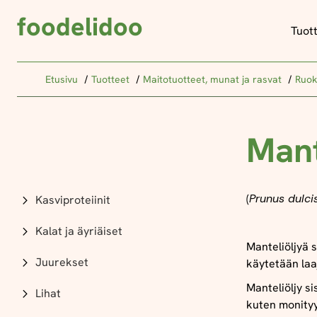
foodelidoo
Tuot
Etusivu
Tuotteet
Maitotuotteet, munat ja rasvat
Ruok
Mant
(
Prunus dulci
Kasviproteiinit
Kalat ja äyriäiset
Manteliöljyä 
Juurekset
käytetään laa
Manteliöljy s
Lihat
kuten monity