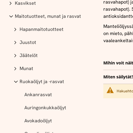
rasvahapot) j
Kasvikset
rasvahapot). 
Maitotuotteet, munat ja rasvat
antioksidantt
Manteliöljyss
Hapanmaitotuotteet
on mieto, päh
vaaleankeltai
Juustot
Jäätelöt
Mihin voit näi
Munat
Miten säilytät
Ruokaöljyt ja -rasvat
Hakuehtoi
Ankanrasvat
Auringonkukkaöljyt
Avokadoöljyt