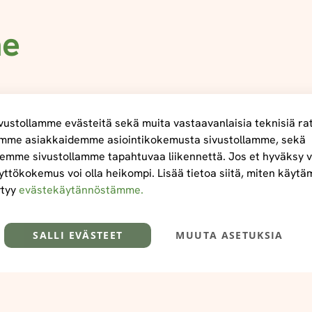
me
ustollamme evästeitä sekä muita vastaavanlaisia teknisiä ra
mme asiakkaidemme asiointikokemusta sivustollamme, sekä
emme sivustollamme tapahtuvaa liikennettä. Jos et hyväksy v
yttökokemus voi olla heikompi. Lisää tietoa siitä, miten käyt
ytyy
evästekäytännöstämme.
SALLI EVÄSTEET
MUUTA ASETUKSIA