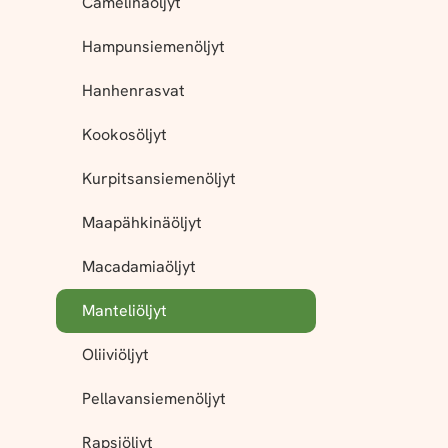
Camelinaöljyt
Hampunsiemenöljyt
Hanhenrasvat
Kookosöljyt
Kurpitsansiemenöljyt
Maapähkinäöljyt
Macadamiaöljyt
Manteliöljyt
Oliiviöljyt
Pellavansiemenöljyt
Rapsiöljyt