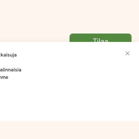
Tilaa
tkaisuja
Sulje
alinnaisia
Toimitus- ja maksuehdot
ämme