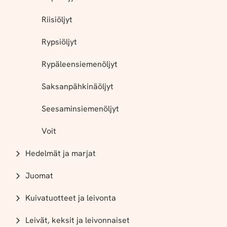
Riisiöljyt
Rypsiöljyt
Rypäleensiemenöljyt
Saksanpähkinäöljyt
Seesaminsiemenöljyt
Voit
Hedelmät ja marjat
Juomat
Kuivatuotteet ja leivonta
Leivät, keksit ja leivonnaiset