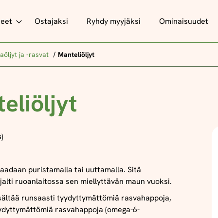
teet
Ostajaksi
Ryhdy myyjäksi
Ominaisuudet
aöljyt ja -rasvat
Manteliöljyt
eliöljyt
s
)
saadaan puristamalla tai uuttamalla. Sitä
jalti ruoanlaitossa sen miellyttävän maun vuoksi.
isältää runsaasti tyydyttymättömiä rasvahappoja,
ydyttymättömiä rasvahappoja (omega-6-