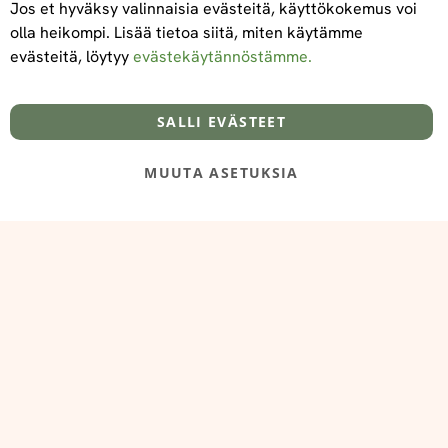
Jos et hyväksy valinnaisia evästeitä, käyttökokemus voi
olla heikompi. Lisää tietoa siitä, miten käytämme
evästeitä, löytyy
evästekäytännöstämme.
Tietoa meistä
Toimitus- ja maksuehdot
info@foodelidoo.com
Y-tunnus 3431924-7
SALLI EVÄSTEET
MUUTA ASETUKSIA
@‌2025 FooDeliDoo