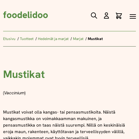
foodelidoo
Ostos
Skip
to
Content
Etusivu
Tuotteet
Hedelmät ja marjat
Marjat
Mustikat
Mustikat
(
Vaccinium
)
Mustikat voivat olla kangas- tai pensasmustikoita. Näistä
kangasmustikka on voimakkaamman makuinen, ja
pensasmustikka on taas näistä suurempi.
Niillä on keskinäisiä
eroja maun, rakenteen, käyttötavan ja terveellisyyden välillä,
vaikkakin molemmat ovat hyvin terveellisiä.