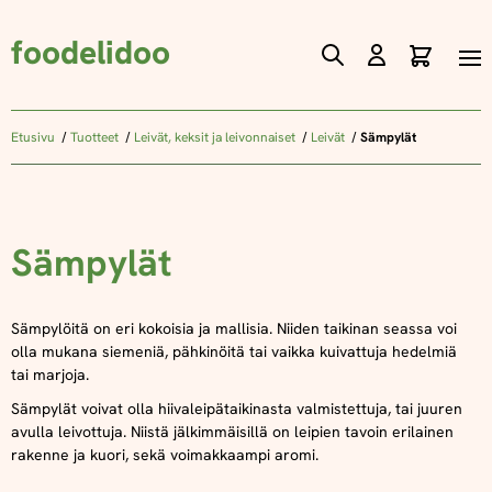
foodelidoo
Ostos
Skip
to
Content
Etusivu
Tuotteet
Leivät, keksit ja leivonnaiset
Leivät
Sämpylät
Sämpylät
Sämpylöitä on eri kokoisia ja mallisia. Niiden taikinan seassa voi
olla mukana siemeniä, pähkinöitä tai vaikka kuivattuja hedelmiä
tai marjoja.
Sämpylät voivat olla hiivaleipätaikinasta valmistettuja, tai juuren
avulla leivottuja. Niistä jälkimmäisillä on leipien tavoin erilainen
rakenne ja kuori, sekä voimakkaampi aromi.