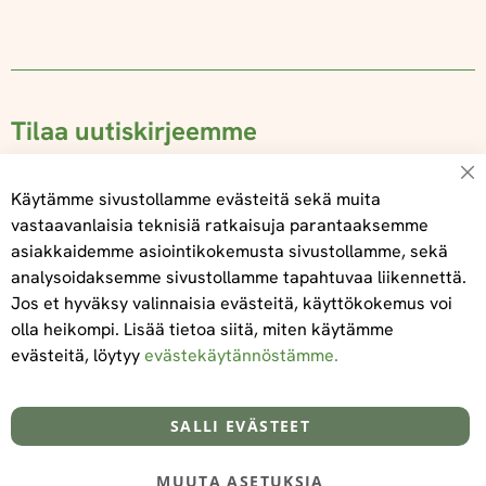
Tilaa uutiskirjeemme
Su
Käytämme sivustollamme evästeitä sekä muita
vastaavanlaisia teknisiä ratkaisuja parantaaksemme
asiakkaidemme asiointikokemusta sivustollamme, sekä
Tilaa
analysoidaksemme sivustollamme tapahtuvaa liikennettä.
Jos et hyväksy valinnaisia evästeitä, käyttökokemus voi
olla heikompi. Lisää tietoa siitä, miten käytämme
evästeitä, löytyy
evästekäytännöstämme.
Tietoa meistä
Toimitus- ja maksuehdot
info@foodelidoo.com
Y-tunnus 3431924-7
SALLI EVÄSTEET
MUUTA ASETUKSIA