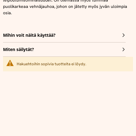
leipoutumisominaisuudet. On olemassa myös tummaa
puolikarkeaa vehnäjauhoa, johon on jätetty myös jyvän uloimpia
osia.
Mihin voit näitä käyttää?
Miten säilytät?
Hakuehtoihin sopivia tuotteita ei löydy.