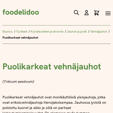
foodelidoo
Ostos
Skip
to
Content
Etusivu
Tuotteet
Kuivatuotteet ja leivonta
Jauhot ja jyvät
Vehnäjauhot
Puolikarkeat vehnäjauhot
Puolikarkeat vehnäjauhot
(Triticum aestivum)
Puolikarkeat vehnäjauhot ovat monikäyttöisiä yleisjauhoja, jotka
ovat erikoisvehnäjauhoja hienojakoisempaa. Jauhossa jyvistä on
poistettu kuoret ja alkio ja sillä on parhaat