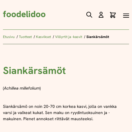
foodelidoo
Ostos
Skip
to
Content
Etusivu
Tuotteet
Kasvikset
Villiyrtit ja -kasvit
Siankärsämöt
Siankärsämöt
(
Achillea millefolium
)
Siankärsämö on noin 20–70 cm korkea kasvi, jolla on vankka
varsi ja valkeat kukat. Sen maku on ryydintuoksuinen ja -
makuinen. Pienet annokset riittävät mausteeksi.