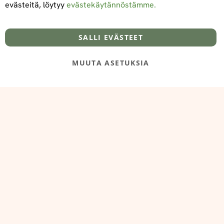
evästeitä, löytyy
evästekäytännöstämme.
Tietoa meistä
Toimitus- ja maksuehdot
info@foodelidoo.com
Y-tunnus 3431924-7
SALLI EVÄSTEET
MUUTA ASETUKSIA
@‌2025 FooDeliDoo