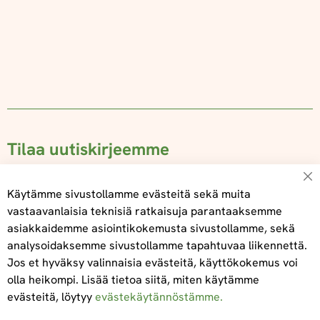
Tilaa uutiskirjeemme
Su
Käytämme sivustollamme evästeitä sekä muita
vastaavanlaisia teknisiä ratkaisuja parantaaksemme
asiakkaidemme asiointikokemusta sivustollamme, sekä
Tilaa
analysoidaksemme sivustollamme tapahtuvaa liikennettä.
Jos et hyväksy valinnaisia evästeitä, käyttökokemus voi
olla heikompi. Lisää tietoa siitä, miten käytämme
evästeitä, löytyy
evästekäytännöstämme.
Tietoa meistä
Toimitus- ja maksuehdot