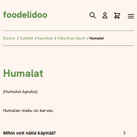
foodelidoo
Ostos
Skip
to
Content
Etusivu
Tuotteet
Kasvikset
Villiyrtit ja -kasvit
Humalat
Humalat
(
Humulus lupulus
)
Humalan maku on karvas.
Mihin voit näitä käyttää?