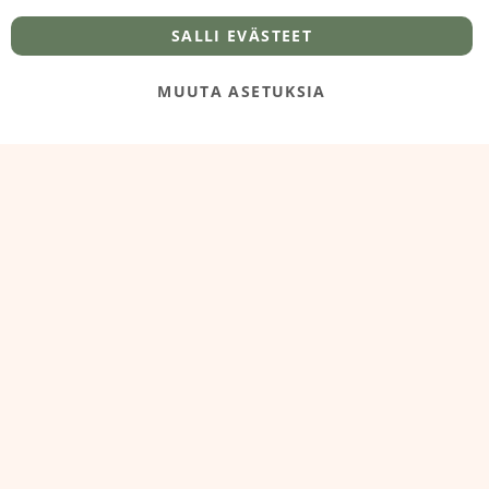
info@foodelidoo.com
Y-tunnus 3431924-7
SALLI EVÄSTEET
MUUTA ASETUKSIA
@‌2025 FooDeliDoo