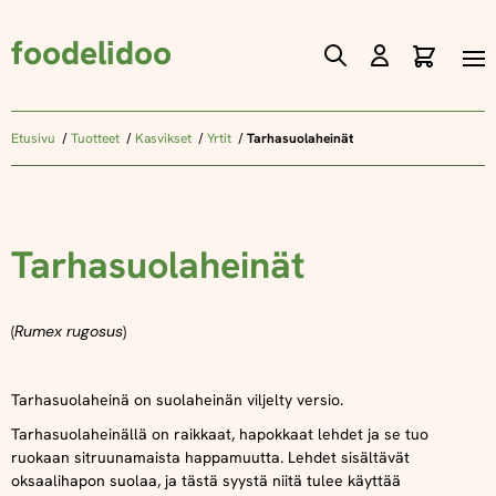
foodelidoo
Ostos
Skip
to
Content
Etusivu
Tuotteet
Kasvikset
Yrtit
Tarhasuolaheinät
Tarhasuolaheinät
(
Rumex rugosus
)
Tarhasuolaheinä on suolaheinän viljelty versio.
Tarhasuolaheinällä on raikkaat, hapokkaat lehdet ja se tuo
ruokaan sitruunamaista happamuutta. Lehdet sisältävät
oksaalihapon suolaa, ja tästä syystä niitä tulee käyttää