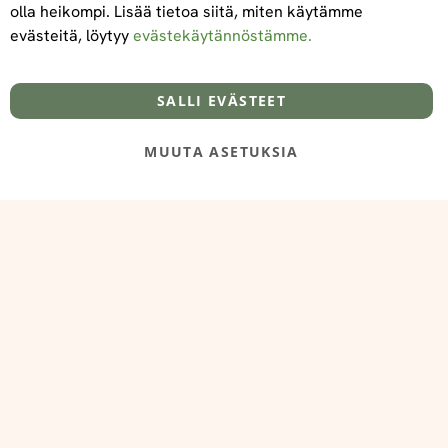
olla heikompi. Lisää tietoa siitä, miten käytämme
evästeitä, löytyy
evästekäytännöstämme.
Tietoa meistä
Toimitus- ja maksuehdot
info@foodelidoo.com
Y-tunnus 3431924-7
SALLI EVÄSTEET
MUUTA ASETUKSIA
@‌2025 FooDeliDoo