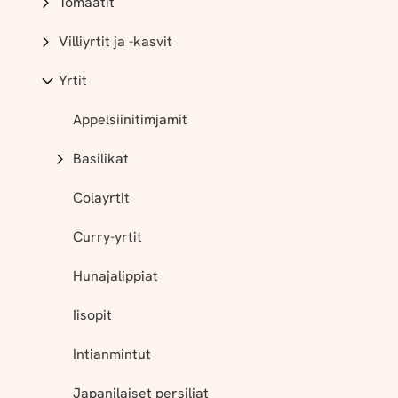
Tomaatit
Villiyrtit ja -kasvit
Yrtit
Appelsiinitimjamit
Basilikat
Colayrtit
Curry-yrtit
Hunajalippiat
Iisopit
Intianmintut
Japanilaiset persiljat