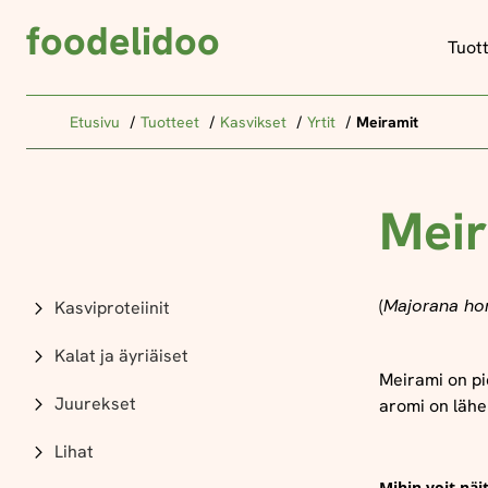
foodelidoo
Tuot
Etusivu
Tuotteet
Kasvikset
Yrtit
Meiramit
Meir
(
Majorana hor
Kasviproteiinit
Kalat ja äyriäiset
Meirami on
pi
Juurekset
aromi on lähe
Lihat
Mihin voit näi