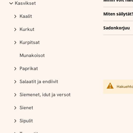
Kasvikset
Miten säilytät
Kaalit
Sadonkorjuu
Kurkut
Kurpitsat
Munakoisot
Paprikat
Salaatit ja endiivit
Hakuehtoi
Siemenet, idut ja versot
Sienet
Sipulit