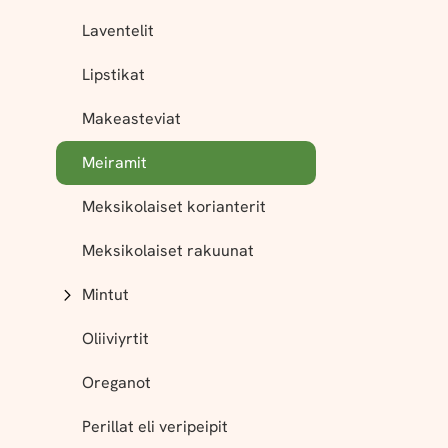
Laventelit
Lipstikat
Makeasteviat
Meiramit
Meksikolaiset korianterit
Meksikolaiset rakuunat
Mintut
Oliiviyrtit
Oreganot
Perillat eli veripeipit