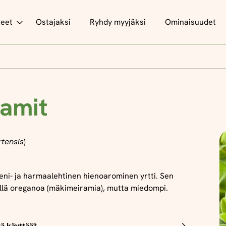
teet
Ostajaksi
Ryhdy myyjäksi
Ominaisuudet
amit
tensis
)
eni- ja harmaalehtinen hienoarominen yrtti. Sen
llä oreganoa (mäkimeiramia), mutta miedompi.
tä käyttää?