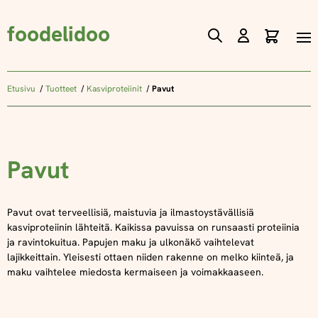
foodelidoo
Ostos
Skip
to
Content
Etusivu
Tuotteet
Kasviproteiinit
Pavut
Pavut
Pavut ovat terveellisiä, maistuvia ja ilmastoystävällisiä
kasviproteiinin lähteitä. Kaikissa pavuissa on runsaasti proteiinia
ja ravintokuitua. Papujen maku ja ulkonäkö vaihtelevat
lajikkeittain. Yleisesti ottaen niiden rakenne on melko kiinteä, ja
maku vaihtelee miedosta kermaiseen ja voimakkaaseen.