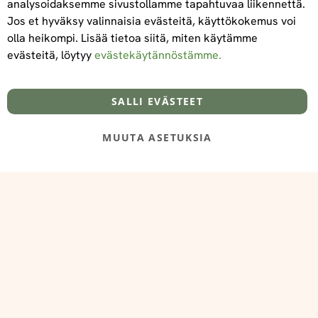
analysoidaksemme sivustollamme tapahtuvaa liikennettä.
Jos et hyväksy valinnaisia evästeitä, käyttökokemus voi
olla heikompi. Lisää tietoa siitä, miten käytämme
evästeitä, löytyy
evästekäytännöstämme.
Tietoa meistä
Toimitus- ja maksuehdot
info@foodelidoo.com
Y-tunnus 3431924-7
SALLI EVÄSTEET
MUUTA ASETUKSIA
@‌2025 FooDeliDoo