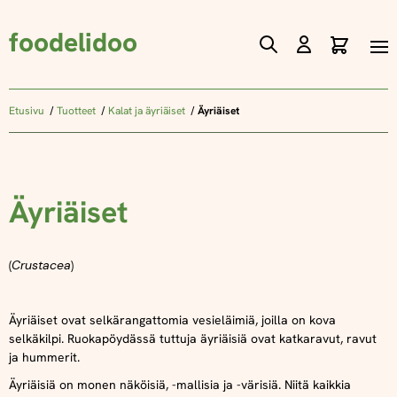
foodelidoo
Ostos
Skip
to
Content
Etusivu
Tuotteet
Kalat ja äyriäiset
Äyriäiset
Äyriäiset
(
Crustacea
)
Äyriäiset ovat selkärangattomia vesieläimiä, joilla on kova
selkäkilpi. Ruokapöydässä tuttuja äyriäisiä ovat katkaravut, ravut
ja hummerit.
Äyriäisiä on monen näköisiä, -mallisia ja -värisiä. Niitä kaikkia