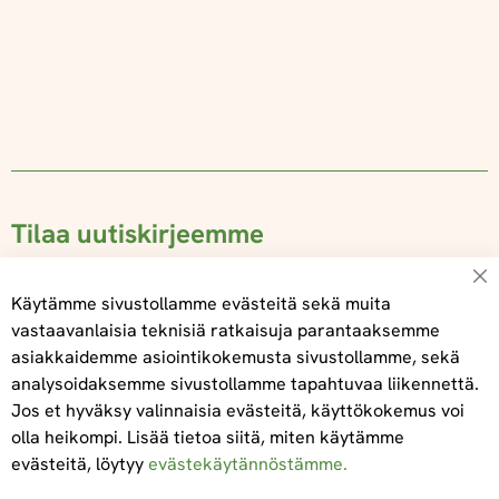
Tilaa uutiskirjeemme
Su
Käytämme sivustollamme evästeitä sekä muita
vastaavanlaisia teknisiä ratkaisuja parantaaksemme
asiakkaidemme asiointikokemusta sivustollamme, sekä
Tilaa
analysoidaksemme sivustollamme tapahtuvaa liikennettä.
Jos et hyväksy valinnaisia evästeitä, käyttökokemus voi
olla heikompi. Lisää tietoa siitä, miten käytämme
evästeitä, löytyy
evästekäytännöstämme.
Tietoa meistä
Toimitus- ja maksuehdot