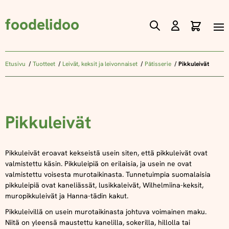
foodelidoo
Ostos
Skip
to
Content
Etusivu
Tuotteet
Leivät, keksit ja leivonnaiset
Pâtisserie
Pikkuleivät
Pikkuleivät
Pikkuleivät eroavat kekseistä usein siten, että pikkuleivät ovat
valmistettu käsin. Pikkuleipiä on erilaisia, ja usein ne ovat
valmistettu voisesta murotaikinasta. Tunnetuimpia suomalaisia
pikkuleipiä ovat kaneliässät, lusikkaleivät, Wilhelmiina-keksit,
muropikkuleivät ja Hanna-tädin kakut.
Pikkuleivillä on usein murotaikinasta johtuva voimainen maku.
Niitä on yleensä maustettu kanelilla, sokerilla, hillolla tai