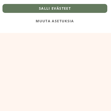
info@foodelidoo.com
Y-tunnus 3431924-7
SALLI EVÄSTEET
MUUTA ASETUKSIA
@‌2025 FooDeliDoo