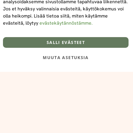
analysoidaksemme sivustollamme tapahtuvaa liikennettä.
Jos et hyväksy valinnaisia evästeitä, käyttökokemus voi
olla heikompi. Lisää tietoa siitä, miten käytämme
evästeitä, löytyy
evästekäytännöstämme.
Tietoa meistä
Toimitus- ja maksuehdot
info@foodelidoo.com
Y-tunnus 3431924-7
SALLI EVÄSTEET
MUUTA ASETUKSIA
@‌2025 FooDeliDoo