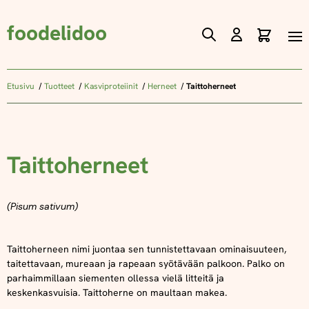
foodelidoo
Ostos
Skip
to
Content
Etusivu
Tuotteet
Kasviproteiinit
Herneet
Taittoherneet
Taittoherneet
(Pisum sativum)
Taittoherneen nimi juontaa sen tunnistettavaan ominaisuuteen,
taitettavaan, mureaan ja rapeaan syötävään palkoon. Palko on
parhaimmillaan siementen ollessa vielä litteitä ja
keskenkasvuisia. Taittoherne on maultaan makea.