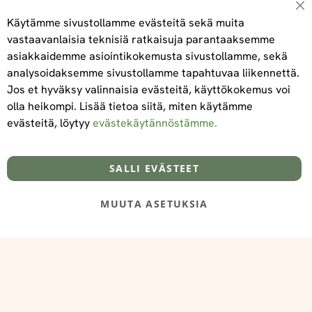
Su
Käytämme sivustollamme evästeitä sekä muita
vastaavanlaisia teknisiä ratkaisuja parantaaksemme
asiakkaidemme asiointikokemusta sivustollamme, sekä
Tilaa
analysoidaksemme sivustollamme tapahtuvaa liikennettä.
Jos et hyväksy valinnaisia evästeitä, käyttökokemus voi
olla heikompi. Lisää tietoa siitä, miten käytämme
evästeitä, löytyy
evästekäytännöstämme.
Tietoa meistä
Toimitus- ja maksuehdot
info@foodelidoo.com
Y-tunnus 3431924-7
SALLI EVÄSTEET
MUUTA ASETUKSIA
@‌2025 FooDeliDoo