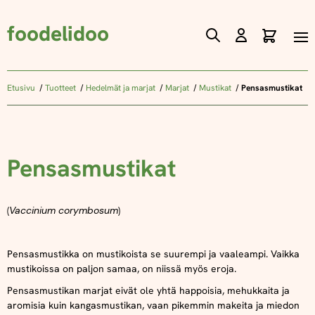
foodelidoo
Ostos
Skip
to
Content
Etusivu
Tuotteet
Hedelmät ja marjat
Marjat
Mustikat
Pensasmustikat
Pensasmustikat
(
Vaccinium corymbosum
)
Pensasmustikka on mustikoista se suurempi ja vaaleampi. Vaikka
mustikoissa on paljon samaa, on niissä myös eroja.
Pensasmustikan marjat eivät ole yhtä happoisia, mehukkaita ja
aromisia kuin kangasmustikan, vaan pikemmin makeita ja miedon