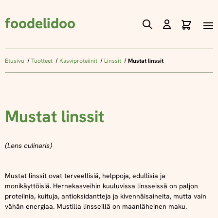
foodelidoo
Ostos
Skip
to
Content
Etusivu
Tuotteet
Kasviproteiinit
Linssit
Mustat linssit
Mustat linssit
(Lens culinaris)
Mustat linssit ovat terveellisiä, helppoja, edullisia ja
monikäyttöisiä. Hernekasveihin kuuluvissa linsseissä on paljon
proteiinia, kuituja, antioksidantteja ja kivennäisaineita, mutta vain
vähän energiaa. Mustilla linsseillä on maanläheinen maku.