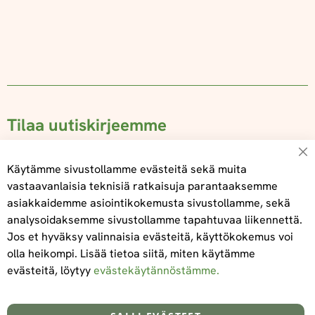
Tilaa uutiskirjeemme
Su
Käytämme sivustollamme evästeitä sekä muita
vastaavanlaisia teknisiä ratkaisuja parantaaksemme
asiakkaidemme asiointikokemusta sivustollamme, sekä
Tilaa
analysoidaksemme sivustollamme tapahtuvaa liikennettä.
Jos et hyväksy valinnaisia evästeitä, käyttökokemus voi
olla heikompi. Lisää tietoa siitä, miten käytämme
evästeitä, löytyy
evästekäytännöstämme.
Tietoa meistä
Toimitus- ja maksuehdot
info@foodelidoo.com