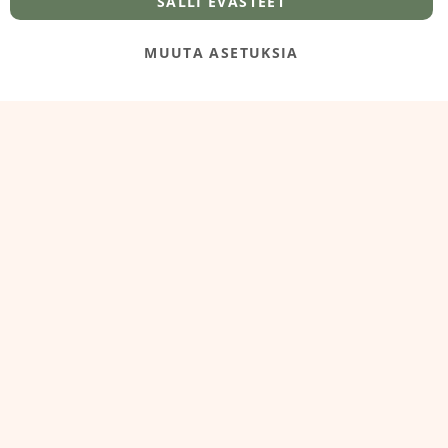
Y-tunnus 3431924-7
SALLI EVÄSTEET
MUUTA ASETUKSIA
@‌2025 FooDeliDoo