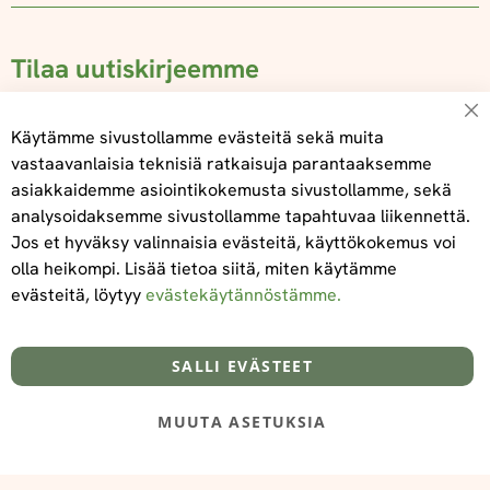
Tilaa uutiskirjeemme
Su
Käytämme sivustollamme evästeitä sekä muita
vastaavanlaisia teknisiä ratkaisuja parantaaksemme
asiakkaidemme asiointikokemusta sivustollamme, sekä
Tilaa
analysoidaksemme sivustollamme tapahtuvaa liikennettä.
Jos et hyväksy valinnaisia evästeitä, käyttökokemus voi
olla heikompi. Lisää tietoa siitä, miten käytämme
evästeitä, löytyy
evästekäytännöstämme.
Tietoa meistä
Toimitus- ja maksuehdot
info@foodelidoo.com
Y-tunnus 3431924-7
SALLI EVÄSTEET
MUUTA ASETUKSIA
@‌2025 FooDeliDoo