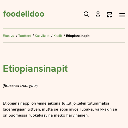
foodelidoo
Ostos
Skip
to
Content
Etusivu
Tuotteet
Kasvikset
Kaalit
Etiopiansinapit
Etiopiansinapit
(
Brassica bourgaei
)
Etiopiansinappi on viime aikoina tullut joillekin tutummaksi
bioenergiaan liittyen, mutta se sopii myös ruoaksi, vaikkakin se
on Suomessa ruokakasvina melko harvinainen.