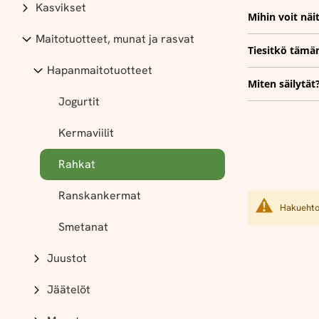
Kasvikset
Mihin voit näi
Maitotuotteet, munat ja rasvat
Tiesitkö tämä
Hapanmaitotuotteet
Miten säilytät
Jogurtit
Kermaviilit
Rahkat
Ranskankermat
Hakuehtoi
Smetanat
Juustot
Jäätelöt