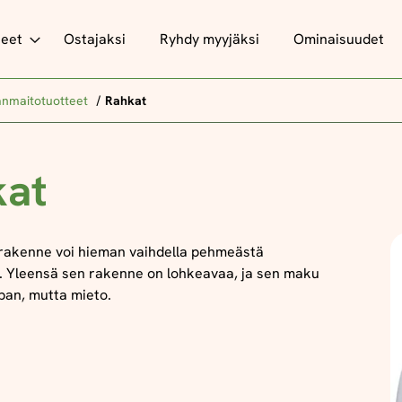
teet
Ostajaksi
Ryhdy myyjäksi
Ominaisuudet
nmaitotuotteet
Rahkat
kat
rakenne voi hieman vaihdella pehmeästä
. Yleensä sen rakenne on lohkeavaa, ja sen maku
pan, mutta mieto.