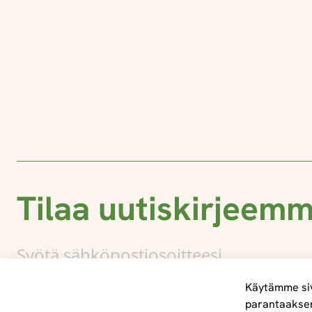
Tilaa uutiskirjeem
Käytämme siv
parantaakse