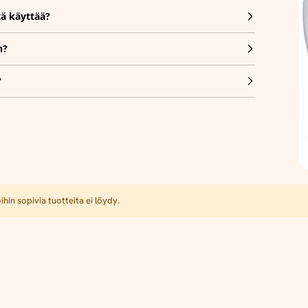
tä käyttää?
n?
?
hin sopivia tuotteita ei löydy.