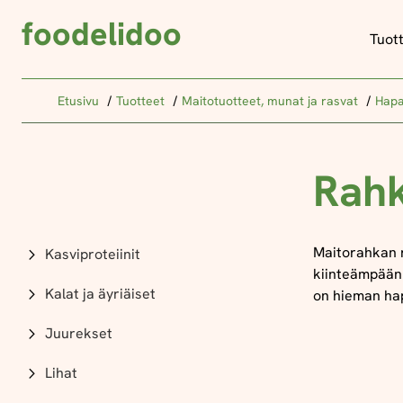
foodelidoo
Tuot
Etusivu
Tuotteet
Maitotuotteet, munat ja rasvat
Hapa
Rah
Maitorahkan 
Kasviproteiinit
kiinteämpään
Kalat ja äyriäiset
on hieman ha
Juurekset
Lihat