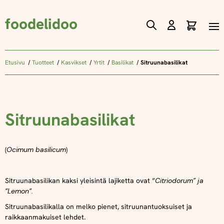
foodelidoo
Ostos
Skip
to
Content
Etusivu
Tuotteet
Kasvikset
Yrtit
Basilikat
Sitruunabasilikat
Sitruunabasilikat
(
Ocimum basilicum
)
Sitruunabasilikan kaksi yleisintä lajiketta ovat ”
Citriodorum” ja
”Lemon”.
Sitruunabasilikalla on melko pienet, sitruunantuoksuiset ja
raikkaanmakuiset lehdet.