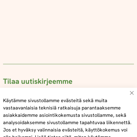
Tilaa uutiskirjeemme
Su
Käytämme sivustollamme evästeitä sekä muita
vastaavanlaisia teknisiä ratkaisuja parantaaksemme
asiakkaidemme asiointikokemusta sivustollamme, sekä
Tilaa
analysoidaksemme sivustollamme tapahtuvaa liikennettä.
Jos et hyväksy valinnaisia evästeitä, käyttökokemus voi