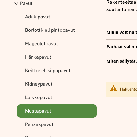
Rakenteeltaan
Pavut
suutuntuman.
Adukipavut
Borlotti- eli pintopavut
Mihin voit näi
Flageoletpavut
Parhaat valinn
Härkäpavut
Miten säilytät
Keitto- eli silpopavut
Kidneypavut
Hakuehtoi
Leikkopavut
Mustapavut
Pensaspavut