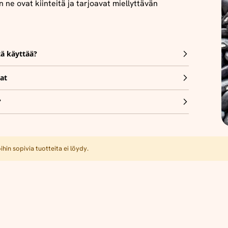
 ne ovat kiinteitä ja tarjoavat miellyttävän
tä käyttää?
at
?
hin sopivia tuotteita ei löydy.