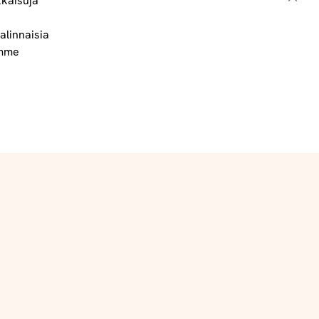
tkaisuja
Sulje
alinnaisia
Toimitus- ja maksuehdot
ämme