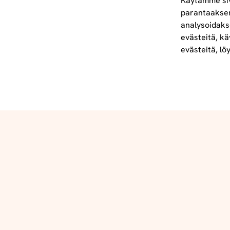
Käytämme siv
parantaakse
analysoidaks
Tietoa meistä
evästeitä, kä
info@foodelidoo.com
evästeitä, lö
Y-tunnus 3431924-7
@‌2025 FooDeliDoo