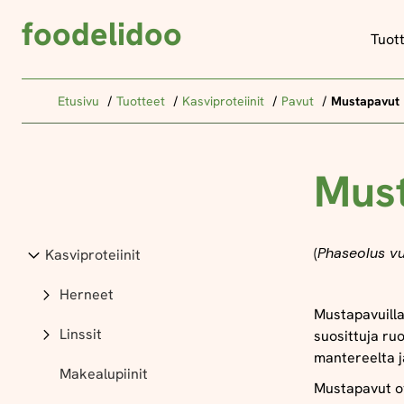
foodelidoo
Tuot
Etusivu
Tuotteet
Kasviproteiinit
Pavut
Mustapavut
Mus
(
Phaseolus vu
Kasviproteiinit
Herneet
Mustapavuilla
Linssit
suosittuja ru
mantereelta j
Makealupiinit
Mustapavut o