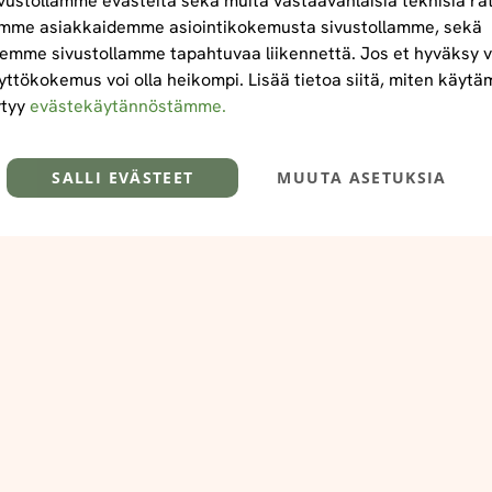
ustollamme evästeitä sekä muita vastaavanlaisia teknisiä ra
mme asiakkaidemme asiointikokemusta sivustollamme, sekä
emme sivustollamme tapahtuvaa liikennettä. Jos et hyväksy v
yttökokemus voi olla heikompi. Lisää tietoa siitä, miten käyt
ytyy
evästekäytännöstämme.
SALLI EVÄSTEET
MUUTA ASETUKSIA