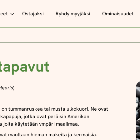
teet
Ostajaksi
Ryhdy myyjäksi
Ominaisuudet
tapavut
lgaris
)
 on tummanruskea tai musta ulkokuori. Ne ovat
okapapuja, jotka ovat peräisin Amerikan
a joita käytetään ympäri maailmaa.
vat maultaan hieman makeita ja kermaisia.