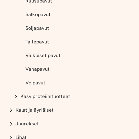
Ruusupavut
Salkopavut
Soijapavut
Taitepavut
Valkoiset pavut
Vahapavut
Voipavut
Kasviproteiinituotteet
Kalat ja äyriäiset
Juurekset
Lihat