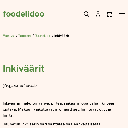
foodelidoo
Ostos
Skip
to
Content
Etusivu
Tuotteet
Juurekset
Inkiväärit
Inkiväärit
(
Zingiber officinale
)
Inkiväärin maku on vahva, pirteä, raikas ja jopa vähän kirpeän
pistävä. Makuun vaikuttavat aromaattiset, haihtuvat öljyt ja
hartsi.
Jauhetun inkiväärin väri vaihtelee vaaleankeltaisesta