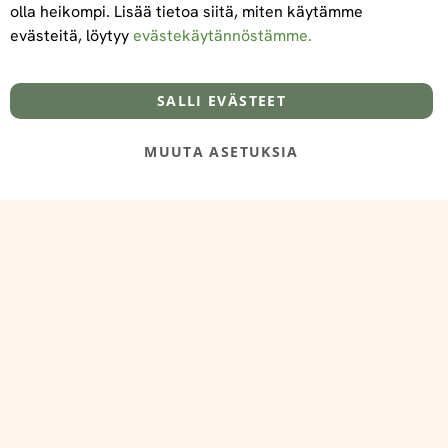
olla heikompi. Lisää tietoa siitä, miten käytämme
evästeitä, löytyy
evästekäytännöstämme.
Tietoa meistä
Toimitus- ja maksuehdot
info@foodelidoo.com
Y-tunnus 3431924-7
SALLI EVÄSTEET
MUUTA ASETUKSIA
@‌2025 FooDeliDoo