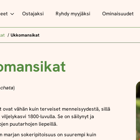
teet
Ostajaksi
Ryhdy myyjäksi
Ominaisuudet
kat
Ukkomansikat
omansikat
schata
)
ovat vähän kuin terveiset menneisyydestä, sillä
u viljelykasvi 1800-luvulla. Se on säilynyt ja
ojen puutarhojen liepeillä.
 marjan sokeripitoisuus on suurempi kuin