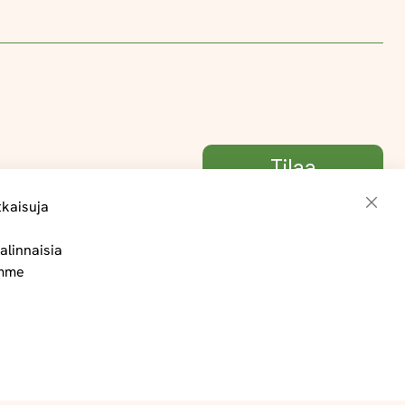
Tilaa
tkaisuja
Sulje
alinnaisia
Toimitus- ja maksuehdot
ämme