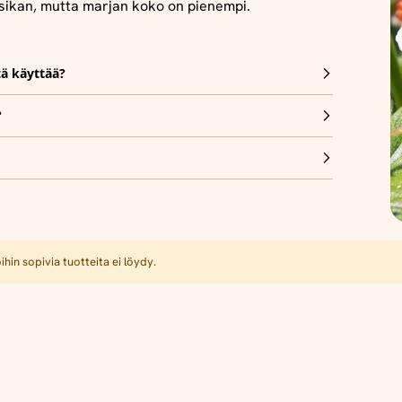
ikan, mutta marjan koko on pienempi.
tä käyttää?
?
hin sopivia tuotteita ei löydy.