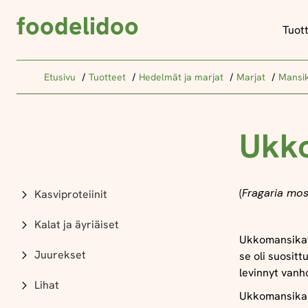
foodelidoo
Tuot
Etusivu
Tuotteet
Hedelmät ja marjat
Marjat
Mansi
Ukk
(
Fragaria mo
Kasviproteiinit
Kalat ja äyriäiset
Ukkomansikat 
Juurekset
se oli suositt
levinnyt vanh
Lihat
Ukkomansikan