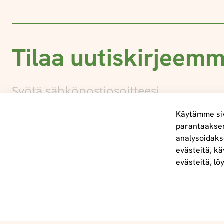
Tilaa uutiskirjeem
Käytämme siv
parantaakse
analysoidaks
Tietoa meistä
evästeitä, kä
info@foodelidoo.com
evästeitä, lö
Y-tunnus 3431924-7
@‌2025 FooDeliDoo