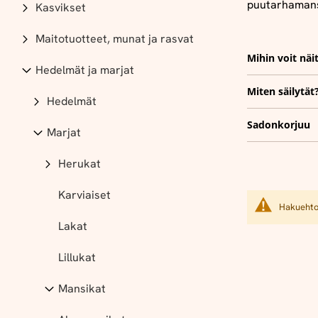
puutarhamans
Kasvikset
Maitotuotteet, munat ja rasvat
Mihin voit näi
Hedelmät ja marjat
Miten säilytät
Hedelmät
Sadonkorjuu
Marjat
Herukat
Karviaiset
Hakuehtoi
Lakat
Lillukat
Mansikat