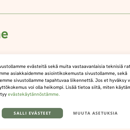
me
ustollamme evästeitä sekä muita vastaavanlaisia teknisiä ra
mme asiakkaidemme asiointikokemusta sivustollamme, sekä
emme sivustollamme tapahtuvaa liikennettä. Jos et hyväksy v
yttökokemus voi olla heikompi. Lisää tietoa siitä, miten käyt
ytyy
evästekäytännöstämme.
SALLI EVÄSTEET
MUUTA ASETUKSIA