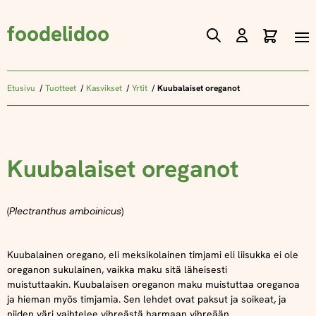
foodelidoo
Ostos
Skip
to
Content
Etusivu
Tuotteet
Kasvikset
Yrtit
Kuubalaiset oreganot
Kuubalaiset oreganot
(
Plectranthus amboinicus
)
Kuubalainen oregano, eli meksikolainen timjami eli liisukka ei ole
oreganon sukulainen, vaikka maku sitä läheisesti
muistuttaakin.
Kuubalaisen oreganon maku muistuttaa oreganoa
ja hieman myös timjamia. Sen lehdet ovat paksut ja soikeat, ja
niiden väri vaihtelee vihreästä harmaan vihreään.