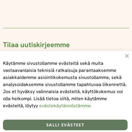
Tilaa uutiskirjeemme
Su
Käytämme sivustollamme evästeitä sekä muita
vastaavanlaisia teknisiä ratkaisuja parantaaksemme
asiakkaidemme asiointikokemusta sivustollamme, sekä
Tilaa
analysoidaksemme sivustollamme tapahtuvaa liikennettä.
Jos et hyväksy valinnaisia evästeitä, käyttökokemus voi
olla heikompi. Lisää tietoa siitä, miten käytämme
evästeitä, löytyy
evästekäytännöstämme.
Tietoa meistä
Toimitus- ja maksuehdot
info@foodelidoo.com
Y-tunnus 3431924-7
SALLI EVÄSTEET