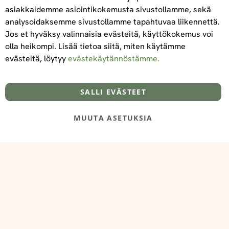
asiakkaidemme asiointikokemusta sivustollamme, sekä
Tilaa
analysoidaksemme sivustollamme tapahtuvaa liikennettä.
Jos et hyväksy valinnaisia evästeitä, käyttökokemus voi
olla heikompi. Lisää tietoa siitä, miten käytämme
evästeitä, löytyy
evästekäytännöstämme.
Tietoa meistä
Toimitus- ja maksuehdot
info@foodelidoo.com
Y-tunnus 3431924-7
SALLI EVÄSTEET
MUUTA ASETUKSIA
@‌2025 FooDeliDoo