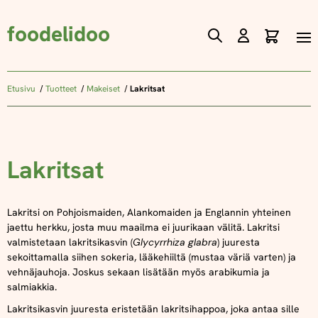
foodelidoo
Ostos
Skip
to
Content
Etusivu
Tuotteet
Makeiset
Lakritsat
Lakritsat
Lakritsi on Pohjoismaiden, Alankomaiden ja Englannin yhteinen
jaettu herkku, josta muu maailma ei juurikaan välitä.
Lakritsi
valmistetaan lakritsikasvin
(
Glycyrrhiza glabra
) juuresta
sekoittamalla siihen sokeria, lääkehiiltä (mustaa väriä varten) ja
vehnäjauhoja. Joskus sekaan lisätään myös arabikumia ja
salmiakkia.
Lakritsikasvin juuresta eristetään lakritsihappoa, joka antaa sille