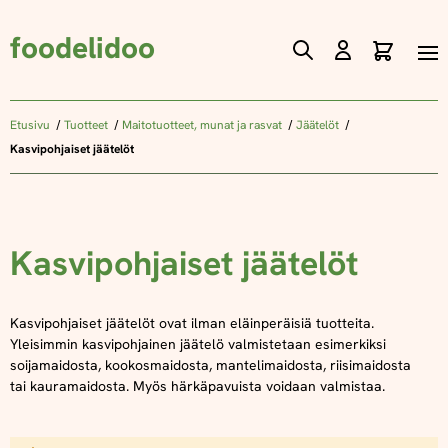
foodelidoo
Ostos
Skip
to
Content
Etusivu
Tuotteet
Maitotuotteet, munat ja rasvat
Jäätelöt
Kasvipohjaiset jäätelöt
Kasvipohjaiset jäätelöt
Kasvipohjaiset jäätelöt ovat ilman eläinperäisiä tuotteita.
Yleisimmin kasvipohjainen jäätelö valmistetaan esimerkiksi
soijamaidosta, kookosmaidosta, mantelimaidosta, riisimaidosta
tai kauramaidosta. Myös härkäpavuista voidaan valmistaa.