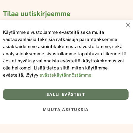
Tilaa uutiskirjeemme
Su
Käytämme sivustollamme evästeitä sekä muita
vastaavanlaisia teknisiä ratkaisuja parantaaksemme
asiakkaidemme asiointikokemusta sivustollamme, sekä
Tilaa
analysoidaksemme sivustollamme tapahtuvaa liikennettä.
Jos et hyväksy valinnaisia evästeitä, käyttökokemus voi
olla heikompi. Lisää tietoa siitä, miten käytämme
evästeitä, löytyy
evästekäytännöstämme.
Tietoa meistä
Toimitus- ja maksuehdot
info@foodelidoo.com
Y-tunnus 3431924-7
SALLI EVÄSTEET
MUUTA ASETUKSIA
@‌2025 FooDeliDoo