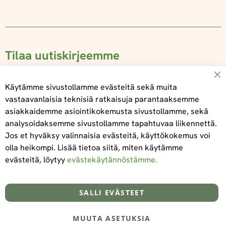
Tilaa uutiskirjeemme
Su
Käytämme sivustollamme evästeitä sekä muita
vastaavanlaisia teknisiä ratkaisuja parantaaksemme
asiakkaidemme asiointikokemusta sivustollamme, sekä
Tilaa
analysoidaksemme sivustollamme tapahtuvaa liikennettä.
Jos et hyväksy valinnaisia evästeitä, käyttökokemus voi
olla heikompi. Lisää tietoa siitä, miten käytämme
evästeitä, löytyy
evästekäytännöstämme.
Tietoa meistä
Toimitus- ja maksuehdot
info@foodelidoo.com
Y-tunnus 3431924-7
SALLI EVÄSTEET
MUUTA ASETUKSIA
@‌2025 FooDeliDoo