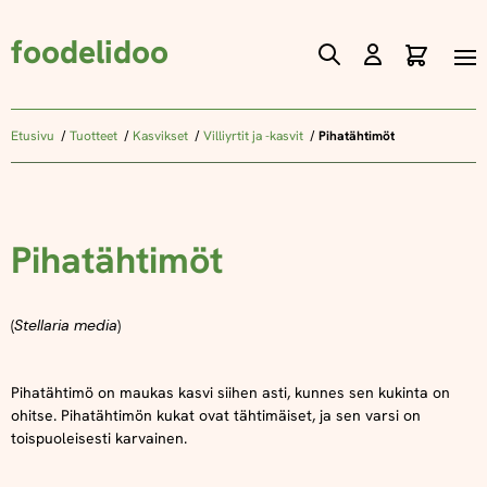
foodelidoo
Ostos
Skip
to
Content
Etusivu
Tuotteet
Kasvikset
Villiyrtit ja -kasvit
Pihatähtimöt
Pihatähtimöt
(
Stellaria media
)
Pihatähtimö on maukas kasvi siihen asti, kunnes sen kukinta on
ohitse. Pihatähtimön kukat ovat tähtimäiset, ja sen varsi on
toispuoleisesti karvainen.