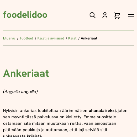
foodelidoo
Ostos
Skip
to
Content
Etusivu
Tuotteet
Kalat ja äyriäiset
Kalat
Ankeriaat
Ankeriaat
(Anguilla anguilla)
Nykyisin ankerias luokitellaan äärimmäisen
uhanalaiseksi,
joten
sen myynti tässä palvelussa on kielletty. Emme suosittele
ostamaan sitä mitään muutakaan reittiä, vaan ainoastaan
pitämään peukkuja ja auttamaan, että laji selviää sitä
uhkaavasta kriisistä.