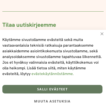
Tilaa uutiskirjeemme
Su
Käytämme sivustollamme evästeitä sekä muita
vastaavanlaisia teknisiä ratkaisuja parantaaksemme
asiakkaidemme asiointikokemusta sivustollamme, sekä
Tilaa
analysoidaksemme sivustollamme tapahtuvaa liikennettä.
Jos et hyväksy valinnaisia evästeitä, käyttökokemus voi
olla heikompi. Lisää tietoa siitä, miten käytämme
evästeitä, löytyy
evästekäytännöstämme.
Tietoa meistä
Toimitus- ja maksuehdot
info@foodelidoo.com
Y-tunnus 3431924-7
SALLI EVÄSTEET
MUUTA ASETUKSIA
@‌2025 FooDeliDoo