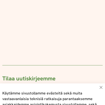
Tilaa uutiskirjeemme
Su
Käytämme sivustollamme evästeitä sekä muita
vastaavanlaisia teknisiä ratkaisuja parantaaksemme
asiakkaidemme asiointikokemusta sivustollamme, sekä