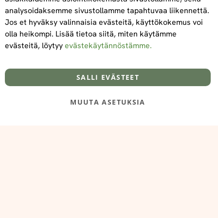
Tilaa
analysoidaksemme sivustollamme tapahtuvaa liikennettä.
Jos et hyväksy valinnaisia evästeitä, käyttökokemus voi
olla heikompi. Lisää tietoa siitä, miten käytämme
evästeitä, löytyy
evästekäytännöstämme.
Tietoa meistä
Toimitus- ja maksuehdot
info@foodelidoo.com
Y-tunnus 3431924-7
SALLI EVÄSTEET
MUUTA ASETUKSIA
@‌2025 FooDeliDoo