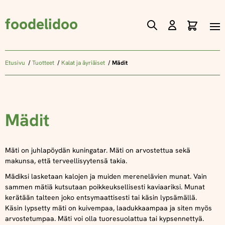
foodelidoo
Ostos
Skip
to
Content
Etusivu
Tuotteet
Kalat ja äyriäiset
Mädit
Mädit
Mäti on juhlapöydän kuningatar. Mäti on arvostettua sekä
makunsa, että terveellisyytensä takia.
Mädiksi lasketaan kalojen ja muiden merenelävien munat. Vain
sammen mätiä kutsutaan poikkeuksellisesti kaviaariksi. Munat
kerätään talteen joko entsymaattisesti tai käsin lypsämällä.
Käsin lypsetty mäti on kuivempaa, laadukkaampaa ja siten myös
arvostetumpaa. Mäti voi olla tuoresuolattua tai kypsennettyä.