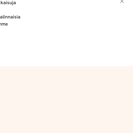
tkaisuja
Sulje
alinnaisia
Toimitus- ja maksuehdot
ämme