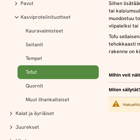
Pavut
Siihen lisätä
tai kalsiumsul
Kasviproteiinituotteet
muodostuu tof
viipaleiksi tai
Kauravalmisteet
Tofu sellaise
tehokkaasti m
Seitanit
rakenne on ki
Tempet
Tofut
Mihin voit näi
Quornit
Miten säilytät
Muut lihankaltaiset
Hakuehtoi
Kalat ja äyriäiset
Juurekset