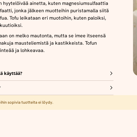
än hyytelöivää ainetta, kuten magnesiumsulfaattia
faatti, jonka jälkeen muotteihin puristamalla siitä
ua. Tofu leikataan eri muotoihin, kuten paloiksi,
 kuutioiksi.
naan on melko mautonta, mutta se imee itseensä
akuja mausteliemistä ja kastikkeista. Tofun
inteää ja lohkeavaa.
tä käyttää?
?
hin sopivia tuotteita ei löydy.