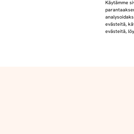
Käytämme siv
parantaakse
analysoidaks
Tietoa meistä
evästeitä, kä
info@foodelidoo.com
evästeitä, lö
Y-tunnus 3431924-7
@‌2025 FooDeliDoo