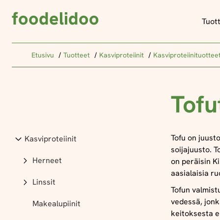
foodelidoo
Tuot
Etusivu
Tuotteet
Kasviproteiinit
Kasviproteiinituottee
Tofu
Tofu on juust
Kasviproteiinit
soijajuusto. 
Herneet
on peräisin Ki
aasialaisia r
Linssit
Tofun valmist
vedessä, jonka
Makealupiinit
keitoksesta e