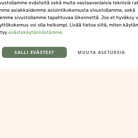
ustollamme evästeitä sekä muita vastaavanlaisia teknisiä ra
mme asiakkaidemme asiointikokemusta sivustollamme, sekä
emme sivustollamme tapahtuvaa liikennettä. Jos et hyväksy v
yttökokemus voi olla heikompi. Lisää tietoa siitä, miten käyt
ytyy
evästekäytännöstämme.
SALLI EVÄSTEET
MUUTA ASETUKSIA