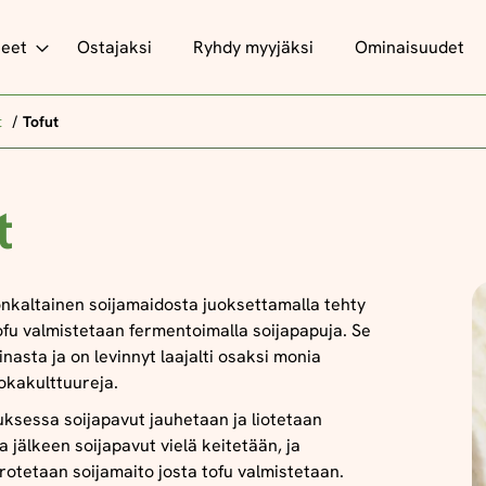
teet
Ostajaksi
Ryhdy myyjäksi
Ominaisuudet
t
Tofut
t
onkaltainen soijamaidosta juoksettamalla tehty
Tofu valmistetaan fermentoimalla soijapapuja. Se
inasta ja on levinnyt laajalti osaksi monia
uokakulttuureja.
uksessa soijapavut jauhetaan ja liotetaan
 jälkeen soijapavut vielä keitetään, ja
rotetaan soijamaito josta tofu valmistetaan.